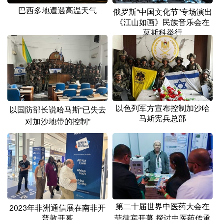
山东
河南
湖北
湖南
巴西多地遭遇高温天气
俄罗斯“中国文化节”专场演出
《江山如画》民族音乐会在
广东
广西
海南
重庆
莫斯科举行
四川
贵州
云南
西藏
陕西
甘肃
青海
宁夏
新疆
内蒙古
黑龙江
以色列军方宣布控制加沙哈
以国防部长说哈马斯“已失去
马斯宪兵总部
多语种频道
对加沙地带的控制”
English
Español
Français
عربى
Русский язык
日本語
한국어
Deutsch
Português
第二十届世界中医药大会在
2023年非洲通信展在南非开
普敦开幕
菲律宾开幕 探讨中医药传承