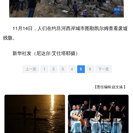
学术中国
乡村振兴
银龄
溯源中国
城市
旅游
能源
会展
11月14日，人们在约旦河西岸城市图勒凯尔姆查看废墟
彩票
娱乐
时尚
悦读
残骸。
公益
一带一路
亚太网
上市公司
新华社发（尼达尔·艾仕塔耶摄）
文化产业
上一页
1
2
3
4
5
6
下一页
地方频道
【责任编辑:赵文涵 】
北京
天津
河北
山西
辽宁
吉林
上海
江苏
浙江
安徽
福建
江西