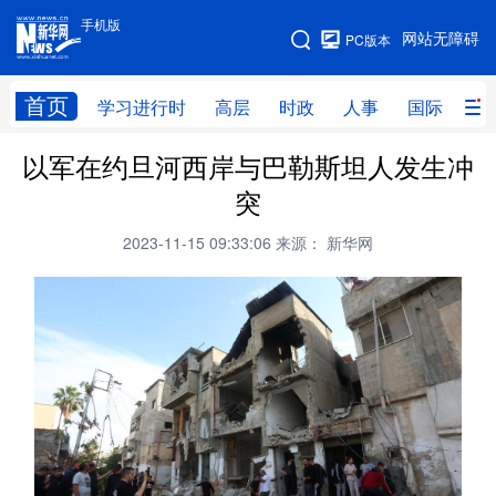
手机版
手机版
网站无障碍
PC版本
网站地图
首页
学习进行时
高层
时政
人事
国际
财
以军在约旦河西岸与巴勒斯坦人发生冲
学习进行时
高层
时政
人事
突
国际
财经
网评
港澳
2023-11-15 09:33:06
来源： 新华网
台湾
思客智库
全球连线
教育
科技
科创
量子
体育
文化
书画
健康
军事
访谈
视频
图片
政务
法律
中央文件
金融
汽车
食品
人居
信息化
数字经济