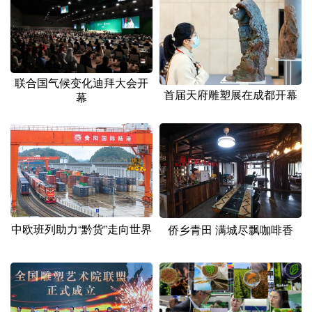
山东
河南
湖北
湖南
广东
广西
海南
重庆
四川
贵州
云南
西藏
联合国气候变化迪拜大会开
陕西
甘肃
青海
宁夏
首届天府雕塑展在成都开幕
幕
新疆
内蒙古
黑龙江
多语种频道
English
Español
Français
عربى
中欧班列助力“黔货”走向世界
侨乡青田 满城尽飘咖啡香
Русский язык
日本語
한국어
Deutsch
Português