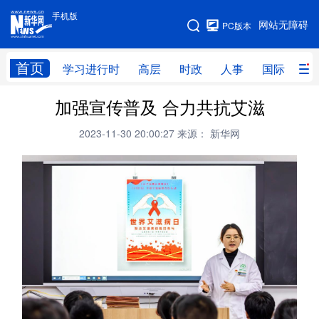
手机版
手机版
网站无障碍
PC版本
网站地图
首页
学习进行时
高层
时政
人事
国际
财
加强宣传普及 合力共抗艾滋
学习进行时
高层
时政
人事
2023-11-30 20:00:27
来源： 新华网
国际
财经
网评
港澳
台湾
思客智库
全球连线
教育
科技
科创
量子
体育
文化
书画
健康
军事
访谈
视频
图片
政务
法律
中央文件
金融
汽车
食品
人居
信息化
数字经济