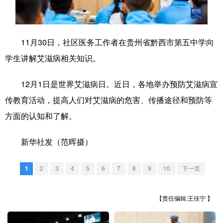
学术中国
乡村振兴
银龄
溯源中国
城市
旅游
能源
会展
11月30日，社区医务工作者在贵州省黔西市第五中学向
学生讲解艾滋病相关知识。
彩票
娱乐
时尚
悦读
公益
一带一路
亚太网
上市公司
12月1日是世界艾滋病日。近日，各地举办预防艾滋病宣
传教育活动，提高人们对艾滋病的危害、传播途径和预防等
文化产业
方面的认知和了解。
地方频道
新华社发（范晖摄）
北京
天津
河北
山西
1
2
3
4
5
6
7
8
9
10
下一页
辽宁
吉林
上海
江苏
【责任编辑:王佳宁 】
浙江
安徽
福建
江西