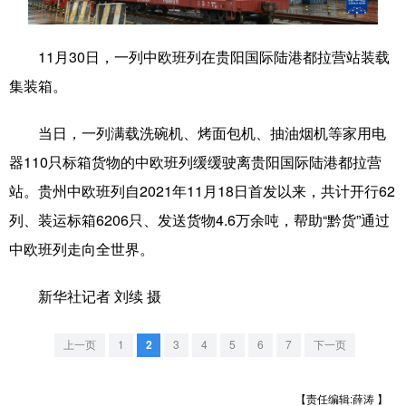
学术中国
乡村振兴
银龄
溯源中国
11月30日，一列中欧班列在贵阳国际陆港都拉营站装载
城市
旅游
能源
会展
集装箱。
彩票
娱乐
时尚
悦读
当日，一列满载洗碗机、烤面包机、抽油烟机等家用电
公益
一带一路
亚太网
上市公司
器110只标箱货物的中欧班列缓缓驶离贵阳国际陆港都拉营
文化产业
站。贵州中欧班列自2021年11月18日首发以来，共计开行62
列、装运标箱6206只、发送货物4.6万余吨，帮助“黔货”通过
中欧班列走向全世界。
地方频道
新华社记者 刘续 摄
北京
天津
河北
山西
辽宁
吉林
上海
江苏
上一页
1
2
3
4
5
6
7
下一页
浙江
安徽
福建
江西
【责任编辑:薛涛 】