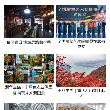
山东
河南
湖北
湖南
广东
广西
海南
重庆
四川
贵州
云南
西藏
陕西
甘肃
青海
宁夏
全国雕塑艺术院联盟在成都
侨乡青田 满城尽飘咖啡香
新疆
内蒙古
黑龙江
成立
多语种频道
English
Español
Français
عربى
Русский язык
日本語
한국어
新华全媒＋丨绿色农业供应
美丽中国｜重庆巫山红叶似
Deutsch
Português
链 展现未来新图景
火