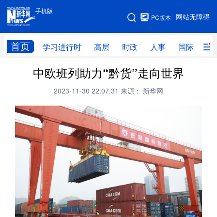
手机版
手机版
网站无障碍
PC版本
网站地图
首页
学习进行时
高层
时政
人事
国际
财
中欧班列助力“黔货”走向世界
学习进行时
高层
时政
人事
2023-11-30 22:07:31
来源： 新华网
国际
财经
网评
港澳
台湾
思客智库
全球连线
教育
科技
科创
量子
体育
文化
书画
健康
军事
访谈
视频
图片
政务
法律
中央文件
金融
汽车
食品
人居
信息化
数字经济