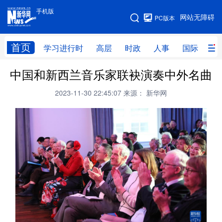
手机版
手机版
网站无障碍
PC版本
网站地图
首页
学习进行时
高层
时政
人事
国际
财
中国和新西兰音乐家联袂演奏中外名曲
学习进行时
高层
时政
人事
2023-11-30 22:45:07
来源： 新华网
国际
财经
网评
港澳
台湾
思客智库
全球连线
教育
科技
科创
量子
体育
文化
书画
健康
军事
访谈
视频
图片
政务
法律
中央文件
金融
汽车
食品
人居
信息化
数字经济