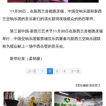
学术中国
乡村振兴
银龄
溯源中国
11月30日，在新西兰首都惠灵顿，中国交响乐团和新西
兰交响乐团的音乐家们的演出获得现场观众的热烈掌声。
城市
旅游
能源
会展
彩票
娱乐
时尚
悦读
第三届中国-新西兰艺术节11月30日在新西兰首都惠灵顿
举行，中国交响乐团紫禁城弦乐四重奏与新西兰交响乐团联
公益
一带一路
亚太网
上市公司
袂为观众献上一场中西合璧的音乐会。
文化产业
新华社发（孟韬摄）
地方频道
上一页
1
2
3
4
下一页
北京
天津
河北
山西
【责任编辑:张欣然 】
辽宁
吉林
上海
江苏
浙江
安徽
福建
江西