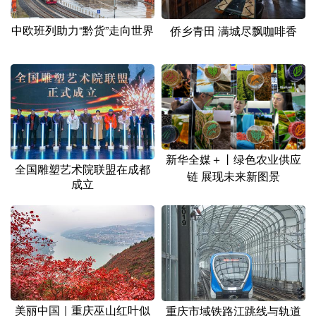
中欧班列助力“黔货”走向世界
侨乡青田 满城尽飘咖啡香
新华全媒＋丨绿色农业供应
全国雕塑艺术院联盟在成都
链 展现未来新图景
成立
美丽中国｜重庆巫山红叶似
重庆市域铁路江跳线与轨道