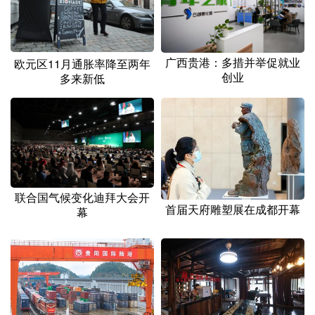
山东
河南
湖北
湖南
广东
广西
海南
重庆
广西贵港：多措并举促就业
四川
贵州
云南
西藏
欧元区11月通胀率降至两年
创业
多来新低
陕西
甘肃
青海
宁夏
新疆
内蒙古
黑龙江
多语种频道
联合国气候变化迪拜大会开
English
Español
Français
عربى
首届天府雕塑展在成都开幕
幕
Русский язык
日本語
한국어
Deutsch
Português