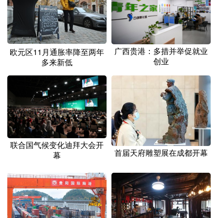
山东
河南
湖北
湖南
广东
广西
海南
重庆
四川
贵州
云南
西藏
广西贵港：多措并举促就业
欧元区11月通胀率降至两年
创业
多来新低
陕西
甘肃
青海
宁夏
新疆
内蒙古
黑龙江
多语种频道
English
Español
Français
عربى
联合国气候变化迪拜大会开
首届天府雕塑展在成都开幕
幕
Русский язык
日本語
한국어
Deutsch
Português