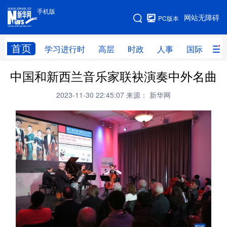
手机版
手机版
网站无障碍
PC版本
网站地图
首页
学习进行时
高层
时政
人事
国际
财
中国和新西兰音乐家联袂演奏中外名曲
学习进行时
高层
时政
人事
2023-11-30 22:45:07
来源： 新华网
国际
财经
网评
港澳
台湾
思客智库
全球连线
教育
科技
科创
量子
体育
文化
书画
健康
军事
访谈
视频
图片
政务
法律
中央文件
金融
汽车
食品
人居
信息化
数字经济