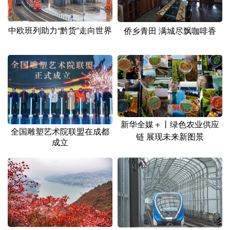
中欧班列助力“黔货”走向世界
侨乡青田 满城尽飘咖啡香
新华全媒＋丨绿色农业供应
全国雕塑艺术院联盟在成都
链 展现未来新图景
成立