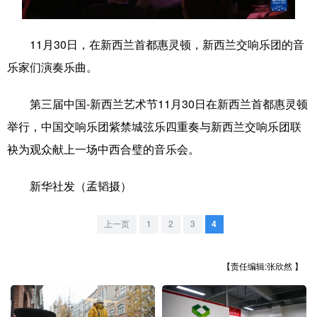
学术中国
乡村振兴
银龄
溯源中国
11月30日，在新西兰首都惠灵顿，新西兰交响乐团的音
城市
旅游
能源
会展
乐家们演奏乐曲。
彩票
娱乐
时尚
悦读
第三届中国-新西兰艺术节11月30日在新西兰首都惠灵顿
公益
一带一路
亚太网
上市公司
举行，中国交响乐团紫禁城弦乐四重奏与新西兰交响乐团联
文化产业
袂为观众献上一场中西合璧的音乐会。
新华社发（孟韬摄）
地方频道
上一页
1
2
3
4
北京
天津
河北
山西
辽宁
吉林
上海
江苏
【责任编辑:张欣然 】
浙江
安徽
福建
江西