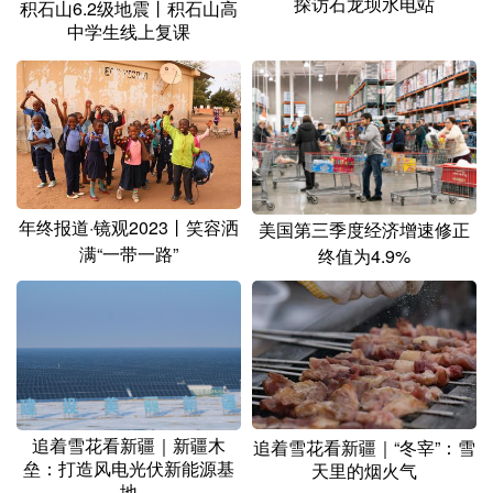
探访石龙坝水电站
积石山6.2级地震丨积石山高
中学生线上复课
年终报道·镜观2023丨笑容洒
美国第三季度经济增速修正
满“一带一路”
终值为4.9%
追着雪花看新疆｜新疆木
追着雪花看新疆｜“冬宰”：雪
垒：打造风电光伏新能源基
天里的烟火气
地