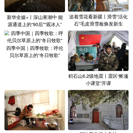
山东
河南
湖北
湖南
广东
广西
海南
重庆
追着雪花看新疆丨滑雪“活化
新华全媒+丨深山寒潮中 能
石”毛皮滑雪板焕发新生
源通道上的“90后”“观冰人”
四川
贵州
云南
西藏
陕西
甘肃
青海
宁夏
四季中国｜四季牧歌：呼伦
新疆
内蒙古
黑龙江
贝尔草原上的“冬日牧歌”
多语种频道
积石山6.2级地震丨震区“帐篷
小课堂”开课
English
Español
Français
عربى
Русский язык
日本語
한국어
Deutsch
Português