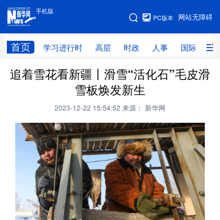
手机版
手机版
网站无障碍
PC版本
网站地图
首页
学习进行时
高层
时政
人事
国际
财
追着雪花看新疆丨滑雪“活化石”毛皮滑
学习进行时
高层
时政
人事
雪板焕发新生
国际
财经
网评
港澳
2023-12-22 15:54:52
来源： 新华网
台湾
思客智库
全球连线
教育
科技
科创
量子
体育
文化
书画
健康
军事
访谈
视频
图片
政务
法律
中央文件
金融
汽车
食品
人居
信息化
数字经济