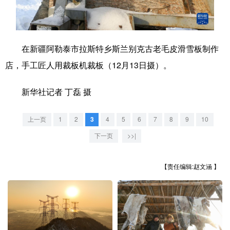
学术中国
乡村振兴
银龄
溯源中国
城市
旅游
能源
会展
在新疆阿勒泰市拉斯特乡斯兰别克古老毛皮滑雪板制作
彩票
娱乐
时尚
悦读
店，手工匠人用裁板机裁板（12月13日摄）。
公益
一带一路
亚太网
上市公司
新华社记者 丁磊 摄
文化产业
上一页
1
2
3
4
5
6
7
8
9
10
下一页
>>|
地方频道
【责任编辑:赵文涵 】
北京
天津
河北
山西
辽宁
吉林
上海
江苏
浙江
安徽
福建
江西