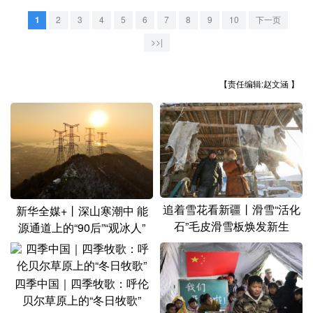
山东
河南
湖北
湖南
1
2
3
4
5
6
7
8
9
10
下一页
广东
广西
海南
重庆
>>|
四川
贵州
云南
西藏
【责任编辑:赵文涵 】
陕西
甘肃
青海
宁夏
新疆
内蒙古
黑龙江
多语种频道
English
Español
Français
عربى
追着雪花看新疆丨滑雪“活化
新华全媒+丨深山寒潮中 能
石”毛皮滑雪板焕发新生
源通道上的“90后”“观冰人”
Русский язык
日本語
한국어
Deutsch
Português
四季中国｜四季牧歌：呼伦
贝尔草原上的“冬日牧歌”