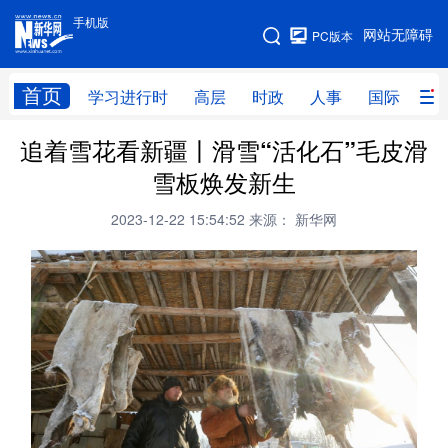
手机版
手机版
网站无障碍
PC版本
网站地图
首页
学习进行时
高层
时政
人事
国际
财
追着雪花看新疆丨滑雪“活化石”毛皮滑
学习进行时
高层
时政
人事
雪板焕发新生
国际
财经
网评
港澳
2023-12-22 15:54:52
来源： 新华网
台湾
思客智库
全球连线
教育
科技
科创
量子
体育
文化
书画
健康
军事
访谈
视频
图片
政务
法律
中央文件
金融
汽车
食品
人居
信息化
数字经济