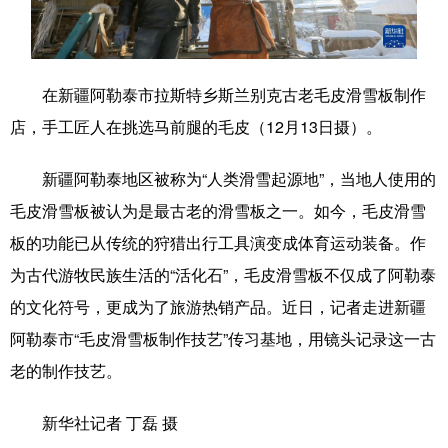
学术中国
乡村振兴
银龄
溯源中国
城市
旅游
能源
会展
在新疆阿勒泰市拉斯特乡斯兰别克古老毛皮滑雪板制作
彩票
娱乐
时尚
悦读
店，手工匠人在挑选马前腿的毛皮（12月13日摄）。
公益
一带一路
亚太网
上市公司
新疆阿勒泰地区被称为“人类滑雪起源地”，当地人使用的
文化产业
毛皮滑雪板被认为是最古老的滑雪板之一。如今，毛皮滑雪
板的功能已从传统的狩猎出行工具演变成体育运动装备。作
为古代游牧民族生活的“活化石”，毛皮滑雪板不仅成了阿勒泰
地方频道
的文化符号，更成为了旅游热销产品。近日，记者走进新疆
北京
天津
河北
山西
阿勒泰市“毛皮滑雪板制作技艺”传习基地，用镜头记录这一古
辽宁
吉林
上海
江苏
老的制作技艺。
浙江
安徽
福建
江西
新华社记者 丁磊 摄