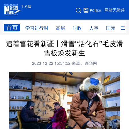
手机版
手机版
网站无障碍
PC版本
网站地图
首页
学习进行时
高层
时政
人事
国际
财
追着雪花看新疆丨滑雪“活化石”毛皮滑
学习进行时
高层
时政
人事
雪板焕发新生
国际
财经
网评
港澳
2023-12-22 15:54:52
来源： 新华网
台湾
思客智库
全球连线
教育
科技
科创
量子
体育
文化
书画
健康
军事
访谈
视频
图片
政务
法律
中央文件
金融
汽车
食品
人居
信息化
数字经济