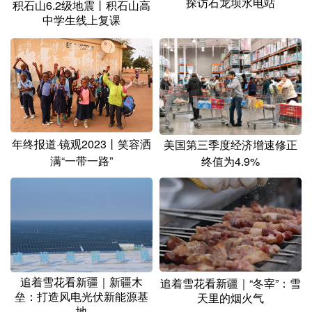
探访石龙坝水电站
积石山6.2级地震丨积石山高
中学生线上复课
年终报道·镜观2023丨笑容洒
美国第三季度经济增速修正
满“一带一路”
终值为4.9%
追着雪花看新疆｜新疆木
追着雪花看新疆｜“冬宰”：雪
垒：打造风电光伏新能源基
天里的烟火气
地