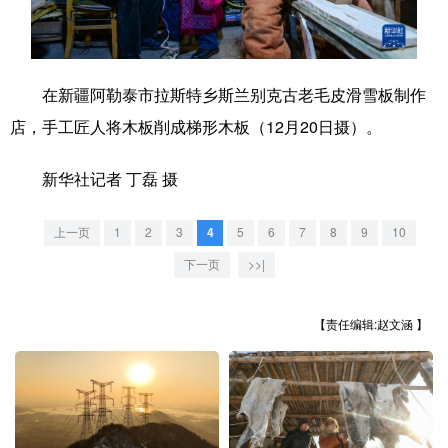
学术中国
乡村振兴
银龄
溯源中国
城市
旅游
能源
会展
在新疆阿勒泰市拉斯特乡斯兰别克古老毛皮滑雪板制作
彩票
娱乐
时尚
悦读
店，手工匠人将木板削成梯形木板（12月20日摄）。
公益
一带一路
亚太网
上市公司
新华社记者 丁磊 摄
文化产业
上一页
1
2
3
4
5
6
7
8
9
10
下一页
>>|
地方频道
【责任编辑:赵文涵 】
北京
天津
河北
山西
辽宁
吉林
上海
江苏
浙江
安徽
福建
江西