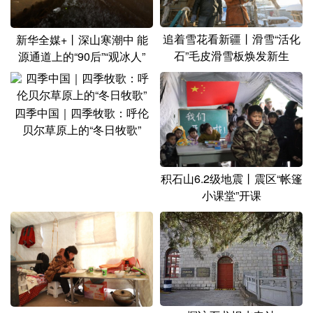
山东
河南
湖北
湖南
广东
广西
海南
重庆
追着雪花看新疆丨滑雪“活化
新华全媒+丨深山寒潮中 能
石”毛皮滑雪板焕发新生
源通道上的“90后”“观冰人”
四川
贵州
云南
西藏
陕西
甘肃
青海
宁夏
四季中国｜四季牧歌：呼伦
新疆
内蒙古
黑龙江
贝尔草原上的“冬日牧歌”
多语种频道
积石山6.2级地震丨震区“帐篷
小课堂”开课
English
Español
Français
عربى
Русский язык
日本語
한국어
Deutsch
Português