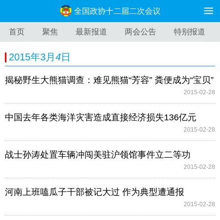
3
全国政协十二届二次会议
首页
聚焦
最新报道
两会公告
特别报道
十二届全国人大三次会议
4
2015年3月
4
日
5
6
揭秘野生大熊猫调查：难见熊猫“芳容” 粪便成为“宝贝”
2015-02-28
7
中国去年各类海洋灾害造成直接经济损失136亿元
8
2015-02-28
9
战士孙涛处置车辆冲闯美驻沪领馆事件立二等功
2015-02-28
10
河南上班嗑瓜子干部被记大过 作为典型遭通报
11
2015-02-28
12