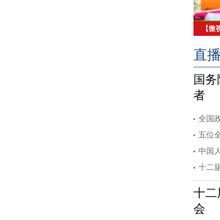
【微
的政
直
国务
者
全国
五位
中国
十二
十二
会