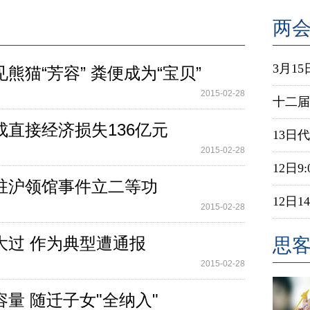
两
3月1
猫“芳容” 粪便成为“宝贝”
2015-02-28
十二届
直接经济损失136亿元
13日
2015-02-28
12日
驻沪领馆事件立二等功
12日
2015-02-28
大过 作为典型遭通报
思
2015-02-28
量 随迁子女"全纳入"