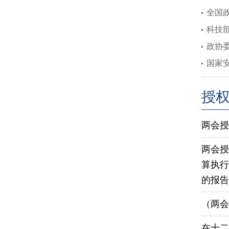
全国
科技
政协
国家
授
两会授
两会授
算执行
的报告
（两会
在十二