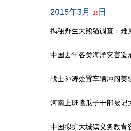
2015年3月
日
15
揭秘野生大熊猫调查：难见熊
中国去年各类海洋灾害造成
战士孙涛处置车辆冲闯美
河南上班嗑瓜子干部被记
中国拟扩大城镇义务教育容