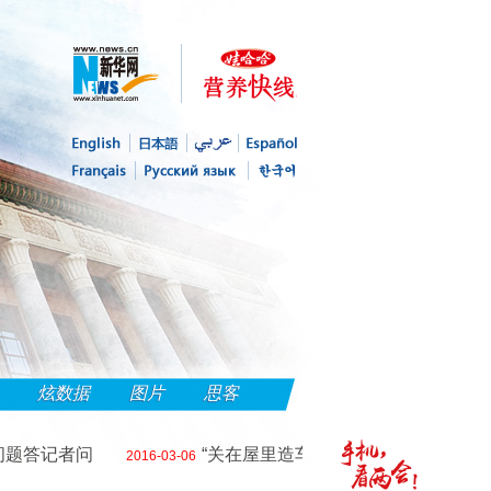
炫数据
图片
思客
答记者问
“关在屋里造车，怎么能跑得起来？”——
2016-03-06