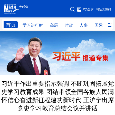
手机版
手机版
PC版本
网站无障碍
网站地图
首页
学习进行时
高层
时政
人事
国际
财
学习进行时
高层
时政
人事
国际
财经
网评
港澳
台湾
思客智库
全球连线
教育
科技
科创
量子
体育
习近平作出重要指示强调 不断巩固拓展党
文化
书画
健康
军事
史学习教育成果 团结带领全国各族人民满
访谈
视频
图片
政务
怀信心奋进新征程建功新时代 王沪宁出席
法律
中央文件
金融
汽车
党史学习教育总结会议并讲话
食品
人居
信息化
数字经济