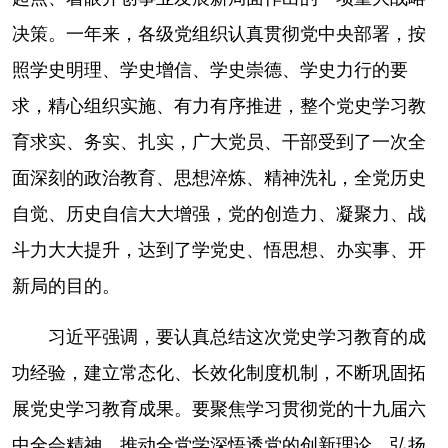
山东
河南
湖北
湖南
决策。一年来，各级党组织认真贯彻党中央部署，按
广东
广西
海南
重庆
照学史明理、学史增信、学史崇德、学史力行的要
四川
贵州
云南
西藏
求，精心组织实施、有力有序推进，整个党史学习教
陕西
甘肃
青海
宁夏
育求实、务实、扎实，广大党员、干部受到了一次全
面深刻的政治教育、思想淬炼、精神洗礼，全党历史
新疆
内蒙古
黑龙江
自觉、历史自信大大增强，党的创造力、凝聚力、战
斗力大大提升，达到了学党史、悟思想、办实事、开
多语种频道
新局的目的。
English
Español
Français
عربى
习近平强调，要认真总结这次党史学习教育的成
Русский язык
日本語
한국어
功经验，建立常态化、长效化制度机制，不断巩固拓
Deutsch
Português
展党史学习教育成果。要聚焦学习贯彻党的十九届六
中全会精神，推动全党学深悟透党的创新理论，弘扬