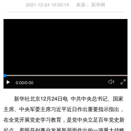
2021-12-24 16:05:15
来源：
新华网
学术中国
乡村振兴
银龄
溯源中国
城市
旅游
能源
会展
彩票
娱乐
时尚
悦读
公益
一带一路
亚太网
上市公司
文化产业
地方频道
0:00
/0:00
北京
天津
河北
山西
新华社北京12月24日电 中共中央总书记、国家
主席、中央军委主席习近平近日作出重要指示指出，
辽宁
吉林
上海
江苏
在全党开展党史学习教育，是党中央立足百年党史新
浙江
安徽
福建
江西
起点、着眼开创事业发展新局面作出的一项重大战略