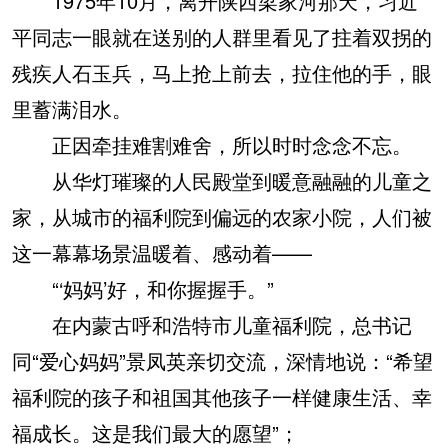
1975年10月，离开陕西梁家河那天，习近
平同志一眼就在送别的人群里看见了拄着双拐的
残疾人石玉兵，马上抢上前去，拉住他的手，眼
里蓄满泪水。
正因牵挂难割难舍，所以时时念念不忘。
从华灯璀璨的人民殿堂到暖意融融的儿童之
家，从城市的福利院到偏远的农家小院，人们被
这一幕幕场景温暖着、感动着——
“‘妈妈’好，和你握握手。”
在内蒙古呼和浩特市儿童福利院，总书记
同“爱心妈妈”景凤英亲切交流，深情地说：“希望
福利院的孩子和祖国其他孩子一样健康生活、幸
福成长。这是我们最大的愿望”；