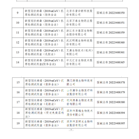
山东
河南
湖北
湖南
广东
广西
海南
重庆
四川
贵州
云南
西藏
陕西
甘肃
青海
宁夏
新疆
内蒙古
黑龙江
多语种频道
English
Español
Français
عربى
Русский язык
日本語
한국어
Deutsch
Português