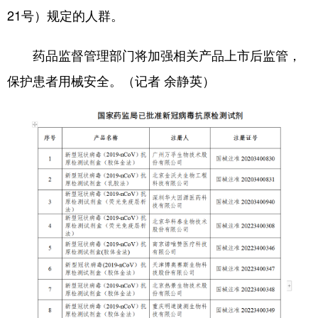
21号）规定的人群。
学术中国
乡村振兴
银龄
溯源中国
药品监督管理部门将加强相关产品上市后监管，
城市
旅游
能源
会展
保护患者用械安全。（记者 余静英）
彩票
娱乐
时尚
悦读
公益
一带一路
亚太网
上市公司
文化产业
地方频道
北京
天津
河北
山西
辽宁
吉林
上海
江苏
浙江
安徽
福建
江西