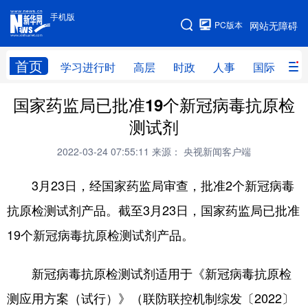
手机版
手机版
PC版本
网站无障碍
网站地图
首页
学习进行时
高层
时政
人事
国际
财
国家药监局已批准19个新冠病毒抗原检
学习进行时
高层
时政
人事
测试剂
国际
财经
网评
港澳
2022-03-24 07:55:11
来源： 央视新闻客户端
台湾
思客智库
全球连线
教育
3月23日，经国家药监局审查，批准2个新冠病毒
科技
科创
量子
体育
抗原检测试剂产品。截至3月23日，国家药监局已批准
文化
书画
健康
军事
19个新冠病毒抗原检测试剂产品。
访谈
视频
图片
政务
新冠病毒抗原检测试剂适用于《新冠病毒抗原检
法律
中央文件
金融
汽车
测应用方案（试行）》（联防联控机制综发〔2022〕
食品
人居
信息化
数字经济