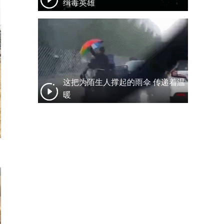
缉毒英雄
这把为陌生人撑起的雨伞 传递着温
暖