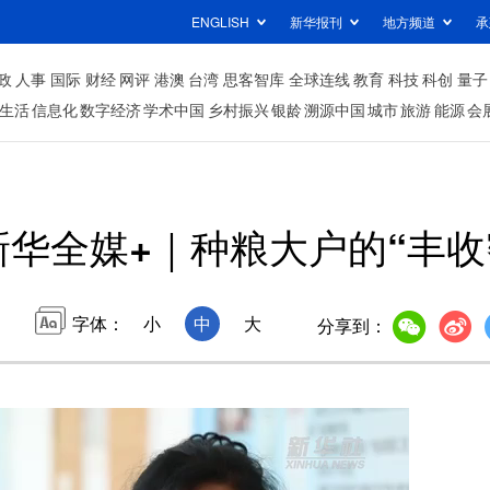
ENGLISH
新华报刊
地方频道
承
政
人事
国际
财经
网评
港澳
台湾
思客智库
全球连线
教育
科技
科创
量子
生活
信息化
数字经济
学术中国
乡村振兴
银龄
溯源中国
城市
旅游
能源
会
新华全媒+｜种粮大户的“丰收
字体：
小
中
大
分享到：