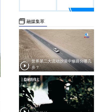
融媒集萃
世界第二大流动沙漠中修路分哪几
步？