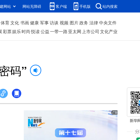
建网站
网站无障碍
客户端
手机版
站内搜索
体育
文化
书画
健康
军事
访谈
视频
图片
政务
法律
中央文件
展
彩票
娱乐
时尚
悦读
公益
一带一路
亚太网
上市公司
文化产业
密码”