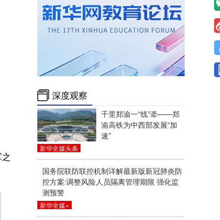
深度观察
千里郑渝一“线”牵——郑
渝高铁为中西部发展“加
速”
新华全媒头条
军之
国务院联防联控机制详解最新版新冠肺炎防
控方案:调整风险人员隔离管理期限 强化监
测预警
新华全媒+