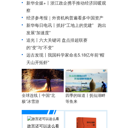
新华全媒+丨
浙江政企携手推动经济回暖观
察
经济参考报｜
外资机构普遍看多中国资产
新华每日电讯丨
抓好“工地上的党建” 跑出
发展“加速度”
追光丨
六大关键词 盘点排超联赛
的“变”与“不变”
远古发现丨我国科学家命名5.18亿年前“帽
天山开拓虾”
全球连线丨中国“北
四季的味道丨抚仙湖畔
极”冰雪游
等鱼来
故宫还可以这么看