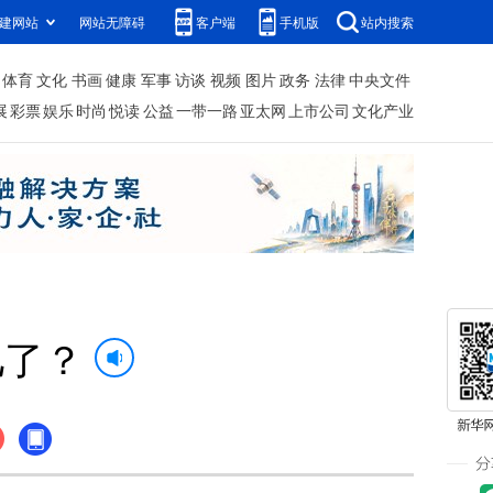
建网站
网站无障碍
客户端
手机版
站内搜索
体育
文化
书画
健康
军事
访谈
视频
图片
政务
法律
中央文件
展
彩票
娱乐
时尚
悦读
公益
一带一路
亚太网
上市公司
文化产业
儿了？