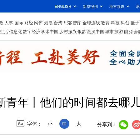
ENGLISH
新华报刊
地方频道
承
政
人事
国际
财经
网评
港澳
台湾
思客智库
全球连线
教育
科技
科创
量子
生活
信息化
数字经济
学术中国
乡村振兴
银龄
溯源中国
城市
旅游
能源
会
新青年丨他们的时间都去哪
字体：
小
中
大
分享到：