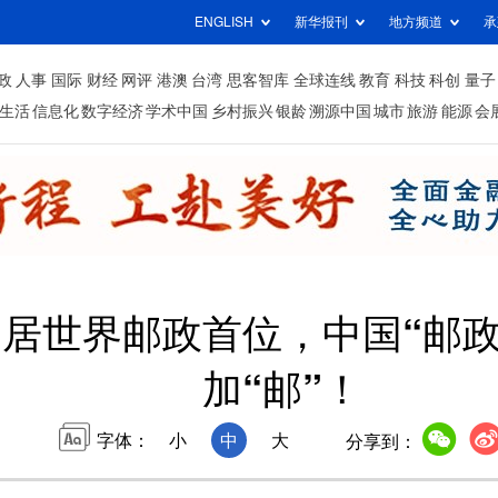
ENGLISH
新华报刊
地方频道
承
政
人事
国际
财经
网评
港澳
台湾
思客智库
全球连线
教育
科技
科创
量子
生活
信息化
数字经济
学术中国
乡村振兴
银龄
溯源中国
城市
旅游
能源
会
居世界邮政首位，中国“邮政
加“邮”！
字体：
小
中
大
分享到：