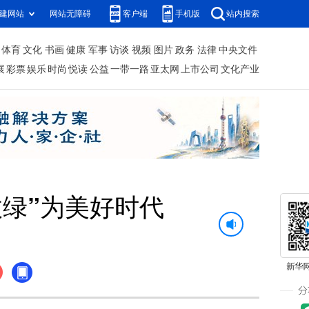
建网站
网站无障碍
客户端
手机版
站内搜索
体育
文化
书画
健康
军事
访谈
视频
图片
政务
法律
中央文件
展
彩票
娱乐
时尚
悦读
公益
一带一路
亚太网
上市公司
文化产业
绿”为美好时代