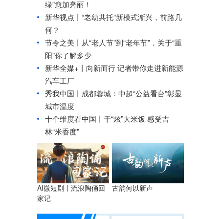
绿”愈加亮丽！
新华视点丨
“老幼共托”新模式渐兴，前路几
何？
节令之美丨从“老人节”到“老年节”，关于“重
阳”你了解多少
新华全媒+丨
向新而行 记者带你走进新能源
汽车工厂
秀我中国丨
成都蓉城：中超“公益看台”彰显
城市温度
十个维度看中国丨干“炫”大米饭 感受吉
林“米香度”
AI微短剧丨流浪陶俑回
古韵何以新声
家记