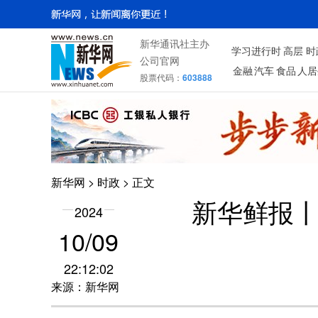
新华通讯社主办
学习进行时
高层
时
公司官网
金融
汽车
食品
人居
股票代码：
603888
新华网
>
时政
> 正文
新华鲜报丨
2024
10/09
22:12:02
来源：新华网