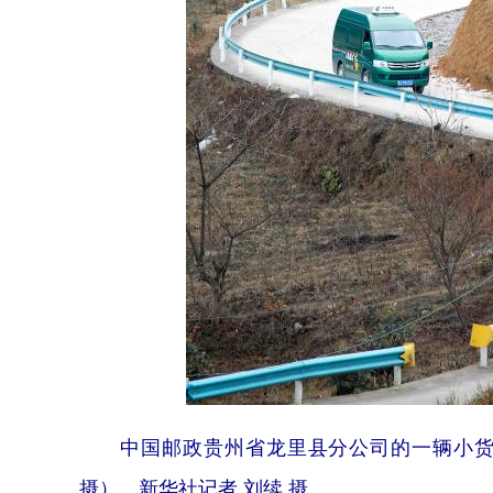
中国邮政贵州省龙里县分公司的一辆小货车
摄）。新华社记者 刘续 摄