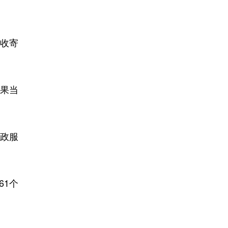
收寄
果当
政服
61个