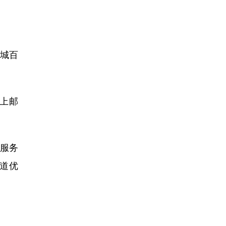
城百
上邮
的服务
渠道优