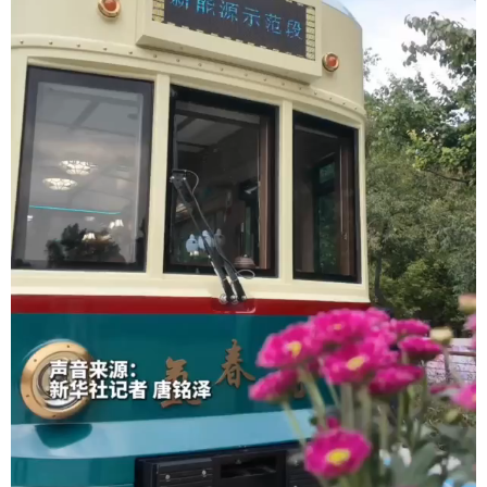
学术中国
乡村振兴
银龄
溯源中国
城市
旅游
能源
会展
彩票
娱乐
时尚
悦读
公益
一带一路
亚太网
上市公司
文化产业
地方频道
北京
天津
河北
山西
辽宁
吉林
上海
江苏
浙江
安徽
福建
江西