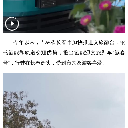
山东
河南
湖北
湖南
广东
广西
海南
重庆
四川
贵州
云南
西藏
陕西
甘肃
青海
宁夏
今年以来，吉林省长春市加快推进文旅融合，依
新疆
内蒙古
黑龙江
托氢能和轨道交通优势，推出氢能源文旅列车“氢春
号”，行驶在长春街头，受到市民及游客喜爱。
多语种频道
English
Español
Français
عربى
Русский язык
日本語
한국어
Deutsch
Português