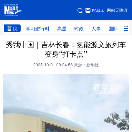
手机版
网站无障碍
PC版本
网站地图
首页
学习进行时
高层
时政
人事
国际
财
秀我中国｜吉林长春：氢能源文旅列车
学习进行时
高层
时政
人事
变身“打卡点”
国际
财经
网评
港澳
2025-10-01 09:24:56
来源：新华社
台湾
思客智库
全球连线
教育
科技
科创
量子
体育
文化
书画
健康
军事
访谈
视频
图片
政务
法律
中央文件
金融
汽车
食品
人居
信息化
数字经济