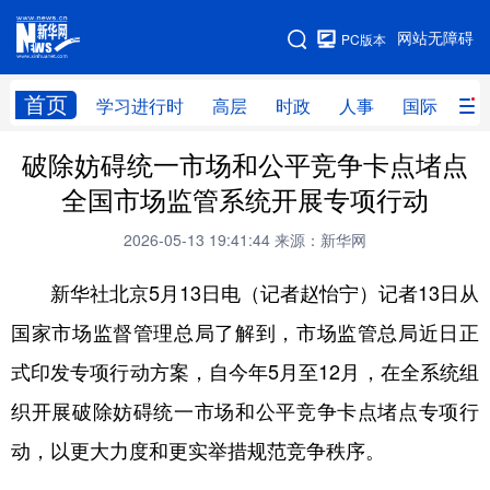
手机版
网站无障碍
PC版本
网站地图
首页
学习进行时
高层
时政
人事
国际
财
破除妨碍统一市场和公平竞争卡点堵点
学习进行时
高层
时政
人事
全国市场监管系统开展专项行动
国际
财经
网评
港澳
2026-05-13 19:41:44
来源：新华网
台湾
思客智库
全球连线
教育
新华社北京5月13日电（记者赵怡宁）记者13日从
科技
科创
量子
体育
国家市场监督管理总局了解到，市场监管总局近日正
文化
书画
健康
军事
式印发专项行动方案，自今年5月至12月，在全系统组
访谈
视频
图片
政务
织开展破除妨碍统一市场和公平竞争卡点堵点专项行
法律
中央文件
金融
汽车
动，以更大力度和更实举措规范竞争秩序。
食品
人居
信息化
数字经济