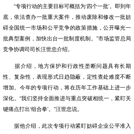
“专项行动的主要目标可概括为‘四个一批’。即到年
学术中国
乡村振兴
银龄
溯源中国
底，依法查办一批重大案件，推动废除和修改一批妨
城市
旅游
能源
会展
碍全国统一市场和公平竞争的政策措施，公开曝光一
彩票
娱乐
时尚
悦读
批典型案例，加快出台一批制度机制。”市场监管总局
竞争协调司司长汪世忠介绍。
公益
一带一路
亚太网
上市公司
文化产业
据介绍，地方保护和行政性垄断问题具有长期
性、复杂性，表现形式日趋隐蔽，定性查处难度不断
地方频道
增加。今年的专项行动，将在历年工作基础上进一步
深化。“我们坚持全面推进与重点突破相统一，紧盯关
北京
天津
河北
山西
键痛点打出‘组合拳’。”汪世忠说。
辽宁
吉林
上海
江苏
浙江
安徽
福建
江西
据他介绍，此次专项行动紧盯妨碍企业公平准入