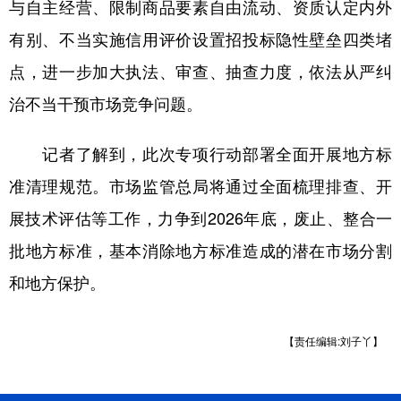
山东
河南
湖北
湖南
与自主经营、限制商品要素自由流动、资质认定内外
有别、不当实施信用评价设置招投标隐性壁垒四类堵
广东
广西
海南
重庆
点，进一步加大执法、审查、抽查力度，依法从严纠
四川
贵州
云南
西藏
治不当干预市场竞争问题。
陕西
甘肃
青海
宁夏
记者了解到，此次专项行动部署全面开展地方标
新疆
内蒙古
黑龙江
准清理规范。市场监管总局将通过全面梳理排查、开
展技术评估等工作，力争到2026年底，废止、整合一
多语种频道
批地方标准，基本消除地方标准造成的潜在市场分割
English
Español
Français
عربى
和地方保护。
Русский язык
日本語
한국어
Deutsch
Português
【责任编辑:刘子丫】