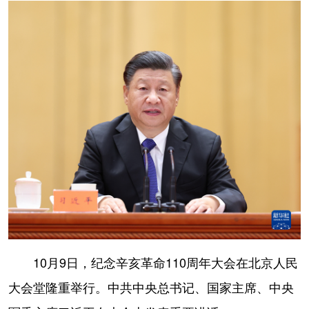
学术中国
乡村振兴
银龄
溯源中国
城市
旅游
能源
会展
彩票
娱乐
时尚
悦读
公益
一带一路
亚太网
上市公司
文化产业
地方频道
北京
天津
河北
山西
辽宁
吉林
上海
江苏
10月9日，纪念辛亥革命110周年大会在北京人民
浙江
安徽
福建
江西
大会堂隆重举行。中共中央总书记、国家主席、中央