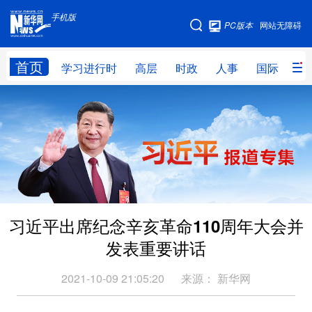
手机版
手机版
PC版本
网站无障碍
网站地图
首页
学习进行时
高层
时政
人事
国际
财
学习进行时
高层
时政
人事
国际
财经
网评
港澳
台湾
思客智库
全球连线
教育
科技
科创
量子
体育
习近平出席纪念辛亥革命110周年大会并
文化
书画
健康
军事
发表重要讲话
访谈
视频
图片
政务
2021-10-09 21:05:20
来源：
新华网
法律
中央文件
金融
汽车
食品
人居
信息化
数字经济