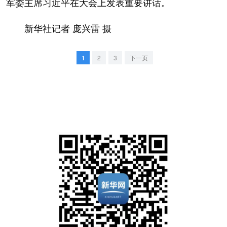
军委主席习近平在大会上发表重要讲话。
山东
河南
湖北
湖南
广东
广西
海南
重庆
新华社记者 庞兴雷 摄
四川
贵州
云南
西藏
1
2
3
下一页
陕西
甘肃
青海
宁夏
新疆
内蒙古
黑龙江
多语种频道
English
Español
Français
عربى
Русский язык
日本語
한국어
Deutsch
Português