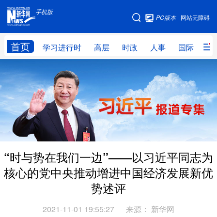
手机版
手机版
PC版本
网站无障碍
网站地图
首页
学习进行时
高层
时政
人事
国际
财
学习进行时
高层
时政
人事
国际
财经
网评
港澳
台湾
思客智库
全球连线
教育
科技
科创
量子
体育
“时与势在我们一边”——以习近平同志为
文化
书画
健康
军事
核心的党中央推动增进中国经济发展新优
访谈
视频
图片
政务
势述评
法律
中央文件
金融
汽车
2021-11-01 19:55:27
来源：
新华网
食品
人居
信息化
数字经济