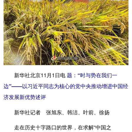
山东
河南
湖北
湖南
广东
广西
海南
重庆
四川
贵州
云南
西藏
陕西
甘肃
青海
宁夏
新疆
内蒙古
黑龙江
多语种频道
新华社北京11月1日电
题：“时与势在我们一
边”——以习近平同志为核心的党中央推动增进中国经
English
Español
Français
عربى
济发展新优势述评
Русский язык
日本語
한국어
新华社记者 张旭东、韩洁、叶前、徐扬
Deutsch
Português
走在历史十字路口的世界，在求解“中国之