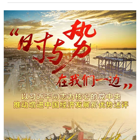
学术中国
乡村振兴
银龄
溯源中国
城市
旅游
能源
会展
彩票
娱乐
时尚
悦读
公益
一带一路
亚太网
上市公司
文化产业
地方频道
北京
天津
河北
山西
辽宁
吉林
上海
江苏
浙江
安徽
福建
江西