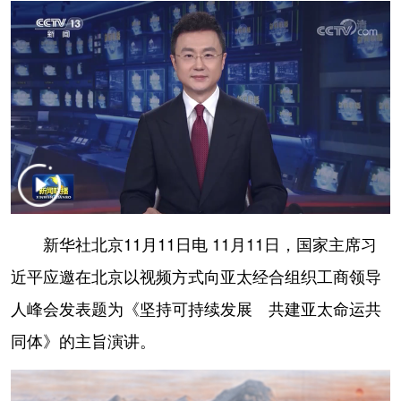
学术中国
乡村振兴
银龄
溯源中国
城市
旅游
能源
会展
彩票
娱乐
时尚
悦读
公益
一带一路
亚太网
上市公司
文化产业
新华社北京11月11日电 11月11日，国家主席习
地方频道
近平应邀在北京以视频方式向亚太经合组织工商领导
北京
天津
河北
山西
人峰会发表题为《坚持可持续发展 共建亚太命运共
辽宁
吉林
上海
江苏
同体》的主旨演讲。
浙江
安徽
福建
江西