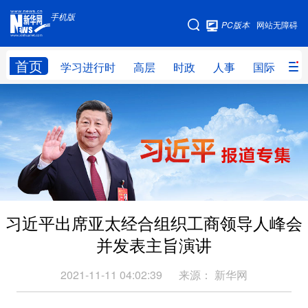
手机版
手机版
PC版本
网站无障碍
网站地图
首页
学习进行时
高层
时政
人事
国际
财
学习进行时
高层
时政
人事
国际
财经
网评
港澳
台湾
思客智库
全球连线
教育
科技
科创
量子
体育
习近平出席亚太经合组织工商领导人峰会
文化
书画
健康
军事
并发表主旨演讲
访谈
视频
图片
政务
2021-11-11 04:02:39
来源：
新华网
法律
中央文件
金融
汽车
食品
人居
信息化
数字经济