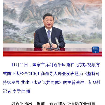
山东
河南
湖北
湖南
广东
广西
海南
重庆
四川
贵州
云南
西藏
陕西
甘肃
青海
宁夏
新疆
内蒙古
黑龙江
多语种频道
11月11日，国家主席习近平应邀在北京以视频方
English
Español
Français
عربى
式向亚太经合组织工商领导人峰会发表题为《坚持可
Русский язык
日本語
한국어
持续发展 共建亚太命运共同体》的主旨演讲。新华社
Deutsch
Português
记者 李学仁 摄
习近平指出，当前，新冠肺炎疫情仍在全球蔓