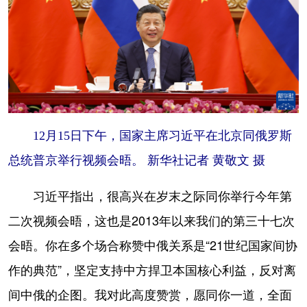
山东
河南
湖北
湖南
广东
广西
海南
重庆
四川
贵州
云南
西藏
陕西
甘肃
青海
宁夏
新疆
内蒙古
黑龙江
12月15日下午，国家主席习近平在北京同俄罗斯
总统普京举行视频会晤。 新华社记者 黄敬文 摄
多语种频道
习近平指出，很高兴在岁末之际同你举行今年第
English
Español
Français
عربى
二次视频会晤，这也是2013年以来我们的第三十七次
Русский язык
日本語
한국어
会晤。你在多个场合称赞中俄关系是“21世纪国家间协
Deutsch
Português
作的典范”，坚定支持中方捍卫本国核心利益，反对离
间中俄的企图。我对此高度赞赏，愿同你一道，全面