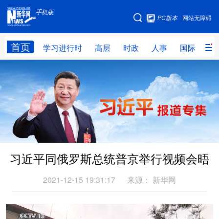
手机版
手机版
PC版本
网站无障碍
网站地图
首页
学习进行时
高层
时政
人事
国际
财
学习进行时
高层
时政
人事
国际
财经
网评
港澳
台湾
思客智库
全球连线
教育
科技
科创
量子
体育
习近平同俄罗斯总统普京举行视频会晤
文化
书画
健康
军事
访谈
视频
图片
政务
2021-12-15 19:31:17
来源：
新华网
法律
中央文件
金融
汽车
食品
人居
信息化
数字经济