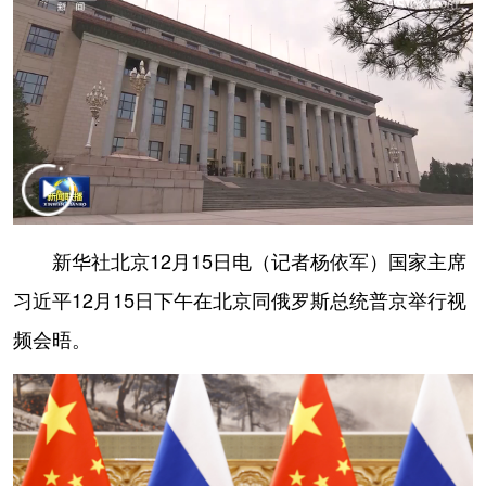
学术中国
乡村振兴
银龄
溯源中国
城市
旅游
能源
会展
彩票
娱乐
时尚
悦读
公益
一带一路
亚太网
上市公司
文化产业
新华社北京12月15日电（记者杨依军）国家主席
习近平12月15日下午在北京同俄罗斯总统普京举行视
地方频道
频会晤。
北京
天津
河北
山西
辽宁
吉林
上海
江苏
浙江
安徽
福建
江西