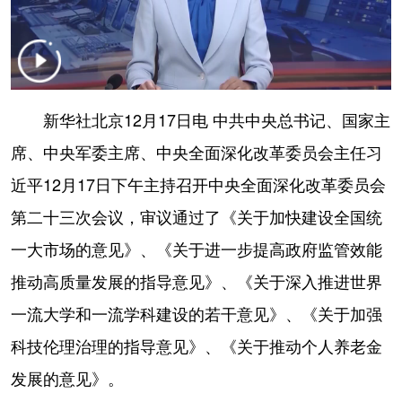
山东
河南
湖北
湖南
广东
广西
海南
重庆
四川
贵州
云南
西藏
新华社北京12月17日电 中共中央总书记、国家主
陕西
甘肃
青海
宁夏
席、中央军委主席、中央全面深化改革委员会主任习
新疆
内蒙古
黑龙江
近平12月17日下午主持召开中央全面深化改革委员会
第二十三次会议，审议通过了《关于加快建设全国统
多语种频道
一大市场的意见》、《关于进一步提高政府监管效能
English
Español
Français
عربى
推动高质量发展的指导意见》、《关于深入推进世界
Русский язык
日本語
한국어
一流大学和一流学科建设的若干意见》、《关于加强
Deutsch
Português
科技伦理治理的指导意见》、《关于推动个人养老金
发展的意见》。