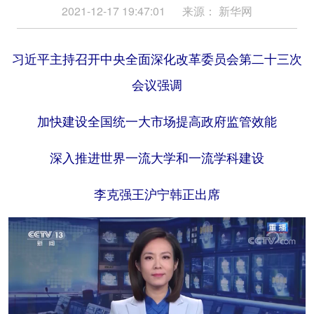
2021-12-17 19:47:01
来源：
新华网
学术中国
乡村振兴
银龄
溯源中国
习近平主持召开中央全面深化改革委员会第二十三次
城市
旅游
能源
会展
会议强调
彩票
娱乐
时尚
悦读
公益
一带一路
亚太网
上市公司
加快建设全国统一大市场提高政府监管效能
文化产业
深入推进世界一流大学和一流学科建设
李克强王沪宁韩正出席
地方频道
北京
天津
河北
山西
辽宁
吉林
上海
江苏
浙江
安徽
福建
江西