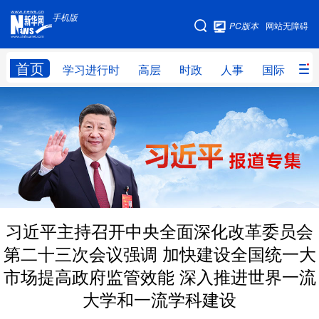
手机版
手机版
PC版本
网站无障碍
网站地图
首页
学习进行时
高层
时政
人事
国际
财
学习进行时
高层
时政
人事
国际
财经
网评
港澳
台湾
思客智库
全球连线
教育
科技
科创
量子
体育
习近平主持召开中央全面深化改革委员会
文化
书画
健康
军事
第二十三次会议强调 加快建设全国统一大
访谈
视频
图片
政务
市场提高政府监管效能 深入推进世界一流
法律
中央文件
金融
汽车
大学和一流学科建设
食品
人居
信息化
数字经济