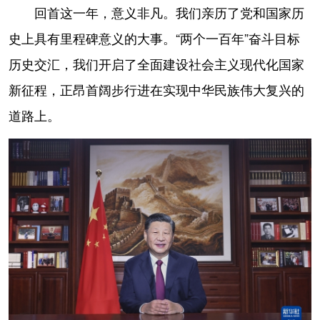
山东
河南
湖北
湖南
回首这一年，意义非凡。我们亲历了党和国家历
广东
广西
海南
重庆
史上具有里程碑意义的大事。“两个一百年”奋斗目标
历史交汇，我们开启了全面建设社会主义现代化国家
四川
贵州
云南
西藏
新征程，正昂首阔步行进在实现中华民族伟大复兴的
陕西
甘肃
青海
宁夏
道路上。
新疆
内蒙古
黑龙江
多语种频道
English
Español
Français
عربى
Русский язык
日本語
한국어
Deutsch
Português