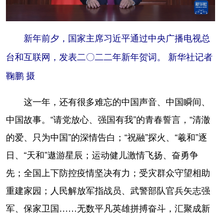
新年前夕，国家主席习近平通过中央广播电视总
台和互联网，发表二〇二二年新年贺词。 新华社记者
鞠鹏 摄
这一年，还有很多难忘的中国声音、中国瞬间、
中国故事。“请党放心、强国有我”的青春誓言，“清澈
的爱、只为中国”的深情告白；“祝融”探火、“羲和”逐
日、“天和”遨游星辰；运动健儿激情飞扬、奋勇争
先；全国上下防控疫情坚决有力；受灾群众守望相助
重建家园；人民解放军指战员、武警部队官兵矢志强
军、保家卫国……无数平凡英雄拼搏奋斗，汇聚成新