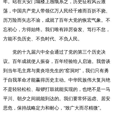
年。站在天安门城楼上感慨系之，历史征程风云激
荡，中国共产党人带领亿万人民经千难而百折不挠、
历万险而矢志不渝，成就了百年大党的恢宏气象。不
忘初心，方得始终。我们唯有踔厉奋发、笃行不怠，
方能不负历史、不负时代、不负人民。
党的十九届六中全会通过了党的第三个历史决
议。百年成就使人振奋，百年经验给人启迪。我曾谈
到当年毛主席与黄炎培先生的“窑洞对”，我们只有勇
于自我革命才能赢得历史主动。中华民族伟大复兴绝
不是轻轻松松、敲锣打鼓就能实现的，也绝不是一马
平川、朝夕之间就能到达的。我们要常怀远虑、居安
思危，保持战略定力和耐心，“致广大而尽精微”。