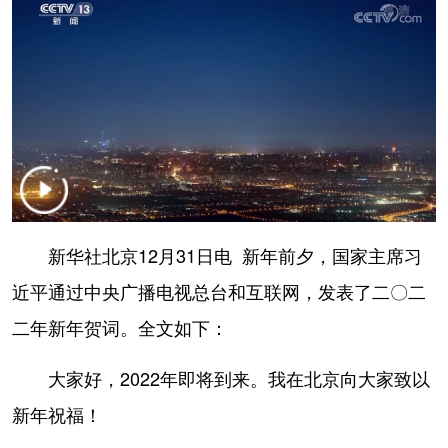
学术中国
乡村振兴
银龄
溯源中国
城市
旅游
能源
会展
彩票
娱乐
时尚
悦读
公益
一带一路
亚太网
上市公司
文化产业
新华社北京12月31日电 新年前夕，国家主席习
地方频道
近平通过中央广播电视总台和互联网，发表了二〇二
二年新年贺词。全文如下：
北京
天津
河北
山西
辽宁
吉林
上海
江苏
大家好，2022年即将到来。我在北京向大家致以
新年祝福！
浙江
安徽
福建
江西