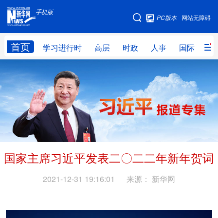
手机版
手机版
PC版本
网站无障碍
网站地图
首页
学习进行时
高层
时政
人事
国际
财
学习进行时
高层
时政
人事
国际
财经
网评
港澳
台湾
思客智库
全球连线
教育
科技
科创
量子
体育
国家主席习近平发表二〇二二年新年贺词
文化
书画
健康
军事
访谈
视频
图片
政务
2021-12-31 19:16:01
来源：
新华网
法律
中央文件
金融
汽车
食品
人居
信息化
数字经济