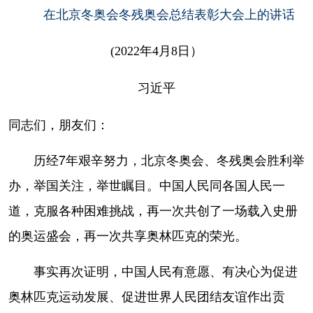
在北京冬奥会冬残奥会总结表彰大会上的讲话
学术中国
乡村振兴
银龄
溯源中国
(2022年4月8日）
城市
旅游
能源
会展
彩票
娱乐
时尚
悦读
习近平
公益
一带一路
亚太网
上市公司
同志们，朋友们：
文化产业
历经7年艰辛努力，北京冬奥会、冬残奥会胜利举
办，举国关注，举世瞩目。中国人民同各国人民一
地方频道
道，克服各种困难挑战，再一次共创了一场载入史册
北京
天津
河北
山西
的奥运盛会，再一次共享奥林匹克的荣光。
辽宁
吉林
上海
江苏
事实再次证明，中国人民有意愿、有决心为促进
浙江
安徽
福建
江西
奥林匹克运动发展、促进世界人民团结友谊作出贡