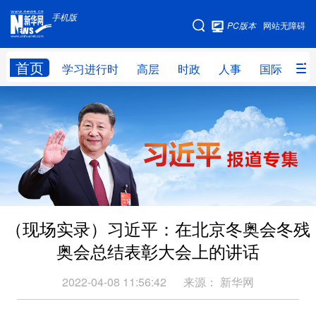
手机版
手机版
PC版本
网站无障碍
网站地图
首页
学习进行时
高层
时政
人事
国际
财
学习进行时
高层
时政
人事
国际
财经
网评
港澳
台湾
思客智库
全球连线
教育
科技
科创
量子
体育
（现场实录）习近平：在北京冬奥会冬残
文化
书画
健康
军事
奥会总结表彰大会上的讲话
访谈
视频
图片
政务
2022-04-08 11:56:42
来源：
新华网
法律
中央文件
金融
汽车
食品
人居
信息化
数字经济