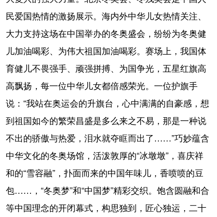
民爱国热情的激扬展示。海内外中华儿女热情关注、
大力支持这场在中国举办的冬奥盛会，纷纷为冬奥健
儿加油喝彩、为伟大祖国加油喝彩。赛场上，我国体
育健儿不畏强手、顽强拼搏、为国争光，五星红旗高
高飘扬，每一位中华儿女都倍感荣光。一位护旗手
说：“我站在奥运会的升旗台，心中满满的自豪感，想
到祖国如今的繁荣昌盛是多么来之不易，那是一种说
不出的骄傲与热爱，泪水就夺眶而出了……”巧妙蕴含
中华文化的冬奥场馆，活泼敦厚的“冰墩墩”，喜庆祥
和的“雪容融”，扑面而来的中国年味儿，香喷喷的豆
包……，“冬奥梦”和“中国梦”精彩交织。饱含圆融和合
等中国理念的开闭幕式，构思独到，匠心独运，二十