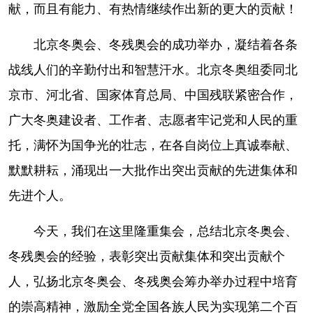
山东
河南
湖北
湖南
献，而且有能力、有热情继续作出新的更大的贡献！
广东
广西
海南
重庆
北京冬奥会、冬残奥会的成功举办，凝结着各条
四川
贵州
云南
西藏
战线人们的辛勤付出和智慧汗水。北京冬奥组委同北
京市、河北省、国家体育总局、中国残联紧密合作，
陕西
甘肃
青海
宁夏
广大冬奥建设者、工作者、志愿者牢记党和人民的重
新疆
内蒙古
黑龙江
托，满怀为国争光的壮志，在各自岗位上真诚奉献、
默默耕耘，涌现出一大批作出突出贡献的先进集体和
多语种频道
先进个人。
English
Español
Français
عربى
今天，我们在这里隆重集会，总结北京冬奥会、
Русский язык
日本語
한국어
冬残奥会的经验，表彰突出贡献集体和突出贡献个
Deutsch
Português
人，弘扬北京冬奥会、冬残奥会筹办举办过程中培育
的崇高精神，激励全党全国各族人民为实现第二个百