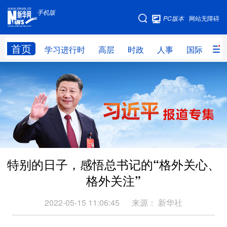
手机版
手机版
PC版本
网站无障碍
网站地图
首页
学习进行时
高层
时政
人事
国际
财
学习进行时
高层
时政
人事
国际
财经
网评
港澳
台湾
思客智库
全球连线
教育
科技
科创
量子
体育
特别的日子，感悟总书记的“格外关心、
文化
书画
健康
军事
格外关注”
访谈
视频
图片
政务
2022-05-15 11:06:45
来源：
新华社
法律
中央文件
金融
汽车
食品
人居
信息化
数字经济