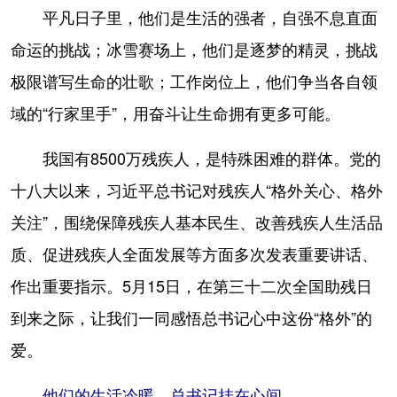
平凡日子里，他们是生活的强者，自强不息直面
学术中国
乡村振兴
银龄
溯源中国
命运的挑战；冰雪赛场上，他们是逐梦的精灵，挑战
城市
旅游
能源
会展
极限谱写生命的壮歌；工作岗位上，他们争当各自领
彩票
娱乐
时尚
悦读
域的“行家里手”，用奋斗让生命拥有更多可能。
公益
一带一路
亚太网
上市公司
我国有8500万残疾人，是特殊困难的群体。党的
文化产业
十八大以来，习近平总书记对残疾人“格外关心、格外
关注”，围绕保障残疾人基本民生、改善残疾人生活品
地方频道
质、促进残疾人全面发展等方面多次发表重要讲话、
作出重要指示。5月15日，在第三十二次全国助残日
北京
天津
河北
山西
到来之际，让我们一同感悟总书记心中这份“格外”的
辽宁
吉林
上海
江苏
爱。
浙江
安徽
福建
江西
他们的生活冷暖，总书记挂在心间