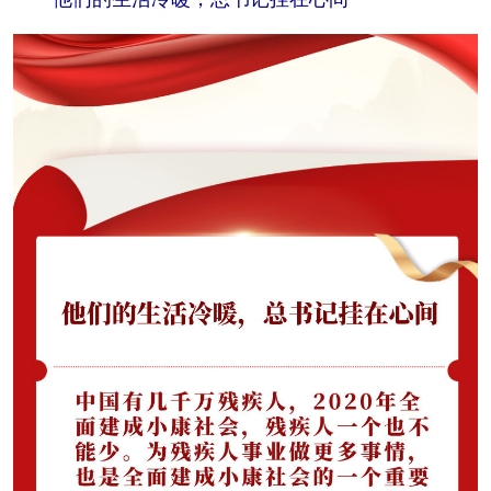
山东
河南
湖北
湖南
广东
广西
海南
重庆
四川
贵州
云南
西藏
陕西
甘肃
青海
宁夏
新疆
内蒙古
黑龙江
多语种频道
English
Español
Français
عربى
Русский язык
日本語
한국어
Deutsch
Português