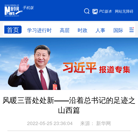
手机版
手机版
PC版本
网站无障碍
网站地图
首页
学习进行时
高层
时政
人事
国际
财
学习进行时
高层
时政
人事
国际
财经
网评
港澳
台湾
思客智库
全球连线
教育
科技
科创
量子
体育
风暖三晋处处新——沿着总书记的足迹之
文化
书画
健康
军事
山西篇
访谈
视频
图片
政务
2022-05-25 23:36:04
来源：
新华网
法律
中央文件
金融
汽车
食品
人居
信息化
数字经济