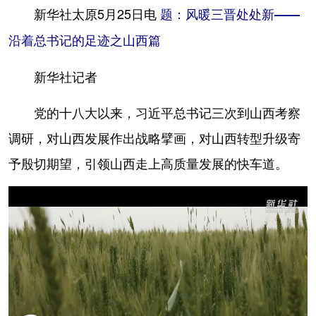
新华社太原5月25日电
题：风暖三晋处处新——
学术中国
乡村振兴
银龄
溯源中国
沿着总书记的足迹之山西篇
城市
旅游
能源
会展
新华社记者
彩票
娱乐
时尚
悦读
党的十八大以来，习近平总书记三次到山西考察
公益
一带一路
亚太网
上市公司
调研，对山西发展作出战略擘画，对山西转型升级寄
文化产业
予殷切期望，引领山西走上高质量发展的快车道。
地方频道
北京
天津
河北
山西
辽宁
吉林
上海
江苏
浙江
安徽
福建
江西