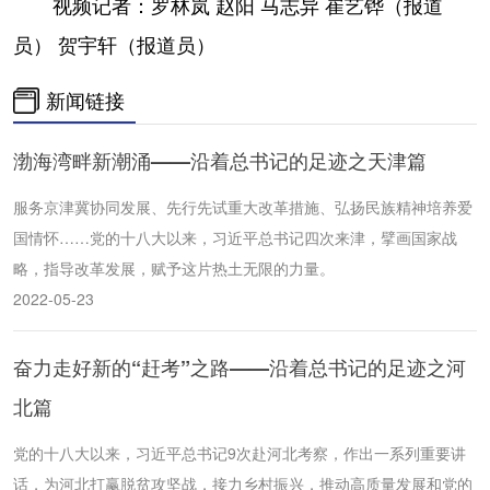
视频记者：罗林岚 赵阳 马志异 崔艺铧（报道
员） 贺宇轩（报道员）
新闻链接
渤海湾畔新潮涌——沿着总书记的足迹之天津篇
服务京津冀协同发展、先行先试重大改革措施、弘扬民族精神培养爱
国情怀……党的十八大以来，习近平总书记四次来津，擘画国家战
略，指导改革发展，赋予这片热土无限的力量。
2022-05-23
奋力走好新的“赶考”之路——沿着总书记的足迹之河
北篇
党的十八大以来，习近平总书记9次赴河北考察，作出一系列重要讲
话，为河北打赢脱贫攻坚战，接力乡村振兴，推动高质量发展和党的