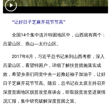
山东
河南
湖北
湖南
广东
广西
海南
重庆
“让好日子芝麻开花节节高”
四川
贵州
云南
西藏
陕西
甘肃
青海
宁夏
全国14个集中连片特困地区中，山西就有两个：
吕梁山区、燕山—太行山区。
新疆
内蒙古
黑龙江
2017年6月，习近平总书记来到山西考察，深入
多语种频道
吕梁山区，看望特困户，详细了解扶贫措施落实成
English
Español
Français
عربى
效，希望乡亲们同党中央一起撸起袖子加油干，让好
日子芝麻开花节节高。随后，总书记在太原主持召开
Русский язык
日本語
한국어
深度贫困地区脱贫攻坚座谈会，听取脱贫攻坚进展情
Deutsch
Português
况汇报，集中研究破解深度贫困之策。