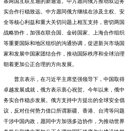
条两国互联互通的新通道。中方愿同俄方推动双边务
山东
河南
湖北
湖南
实合作行稳致远。中方愿同俄方继续在涉及主权、安
广东
广西
海南
重庆
全等核心利益和重大关切问题上相互支持，密切两国
四川
贵州
云南
西藏
战略协作，加强在联合国、金砖国家、上海合作组织
陕西
甘肃
青海
宁夏
等重要国际和地区组织的沟通协调，促进新兴市场国
新疆
内蒙古
黑龙江
家和发展中国家团结合作，推动国际秩序和全球治理
朝着更加公正合理的方向发展。
多语种频道
普京表示，在习近平主席坚强领导下，中国取得
English
Español
Français
عربى
卓越发展成就，俄方表示衷心祝贺。今年以来，俄中
Русский язык
日本語
한국어
务实合作稳步发展。俄方支持中方提出的全球安全倡
议，反对任何势力借口所谓新疆、香港、台湾等问题
Deutsch
Português
干涉中国内政，愿同中方加强多边协作，为推动世界