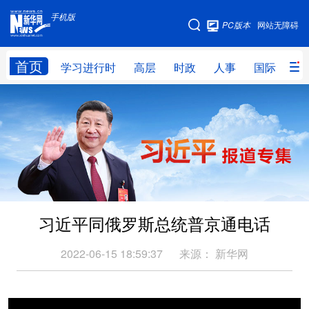
手机版
手机版
PC版本
网站无障碍
网站地图
首页
学习进行时
高层
时政
人事
国际
财
学习进行时
高层
时政
人事
国际
财经
网评
港澳
台湾
思客智库
全球连线
教育
科技
科创
量子
体育
习近平同俄罗斯总统普京通电话
文化
书画
健康
军事
访谈
视频
图片
政务
2022-06-15 18:59:37
来源：
新华网
法律
中央文件
金融
汽车
食品
人居
信息化
数字经济