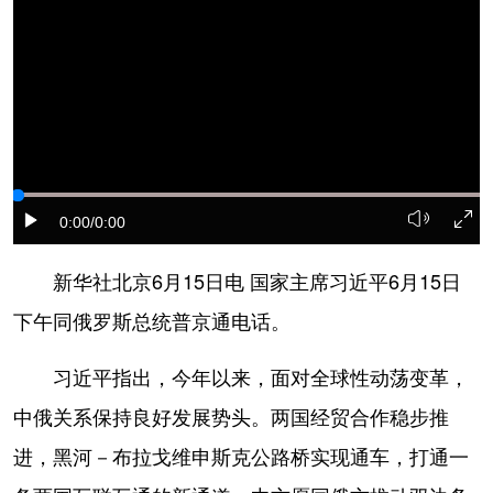
学术中国
乡村振兴
银龄
溯源中国
城市
旅游
能源
会展
彩票
娱乐
时尚
悦读
公益
一带一路
亚太网
上市公司
0:00
/0:00
文化产业
新华社北京6月15日电 国家主席习近平6月15日
地方频道
下午同俄罗斯总统普京通电话。
北京
天津
河北
山西
习近平指出，今年以来，面对全球性动荡变革，
辽宁
吉林
上海
江苏
中俄关系保持良好发展势头。两国经贸合作稳步推
进，黑河－布拉戈维申斯克公路桥实现通车，打通一
浙江
安徽
福建
江西