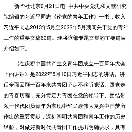
新华社北京6月21日电 中共中央党史和文献研究
学术中国
乡村振兴
银龄
溯源中国
院编辑的习近平同志《论党的青年工作》一书，收入
城市
旅游
能源
会展
习近平同志2013年5月至2022年5月期间关于党的青年
彩票
娱乐
时尚
悦读
工作的重要文稿60篇。现将这部专题文集的主要篇目
介绍如下。
公益
一带一路
亚太网
上市公司
文化产业
《在庆祝中国共产主义青年团成立一百周年大会
上的讲话》是2022年5月10日习近平同志的讲话。讲
地方频道
话全面回顾一百年来共青团坚定不移听党话、跟党走
的青春历程，充分肯定共青团在党的领导下、团结带
北京
天津
河北
山西
领一代代团员青年为实现中华民族伟大复兴中国梦所
辽宁
吉林
上海
江苏
作出的重要贡献，深刻阐明共青团和青年工作的历史
浙江
安徽
福建
江西
经验，对做好新时代共青团工作提出明确要求，具有