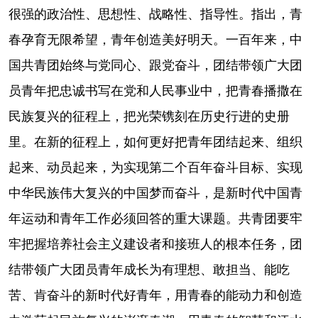
山东
河南
湖北
湖南
很强的政治性、思想性、战略性、指导性。指出，青
广东
广西
海南
重庆
春孕育无限希望，青年创造美好明天。一百年来，中
国共青团始终与党同心、跟党奋斗，团结带领广大团
四川
贵州
云南
西藏
员青年把忠诚书写在党和人民事业中，把青春播撒在
陕西
甘肃
青海
宁夏
民族复兴的征程上，把光荣镌刻在历史行进的史册
新疆
内蒙古
黑龙江
里。在新的征程上，如何更好把青年团结起来、组织
起来、动员起来，为实现第二个百年奋斗目标、实现
多语种频道
中华民族伟大复兴的中国梦而奋斗，是新时代中国青
English
Español
Français
عربى
年运动和青年工作必须回答的重大课题。共青团要牢
Русский язык
日本語
한국어
牢把握培养社会主义建设者和接班人的根本任务，团
结带领广大团员青年成长为有理想、敢担当、能吃
Deutsch
Português
苦、肯奋斗的新时代好青年，用青春的能动力和创造