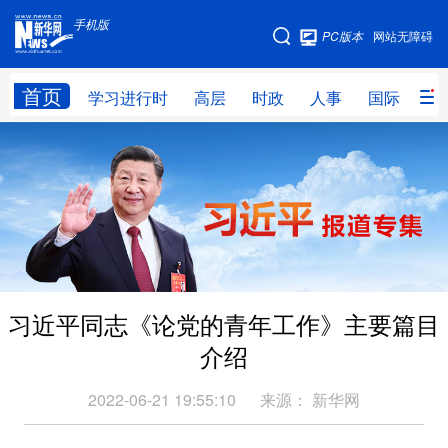
手机版
手机版
PC版本
网站无障碍
网站地图
首页
学习进行时
高层
时政
人事
国际
财
学习进行时
高层
时政
人事
国际
财经
网评
港澳
台湾
思客智库
全球连线
教育
科技
科创
量子
体育
习近平同志《论党的青年工作》主要篇目
文化
书画
健康
军事
介绍
访谈
视频
图片
政务
2022-06-21 19:55:10
来源：
新华网
法律
中央文件
金融
汽车
食品
人居
信息化
数字经济