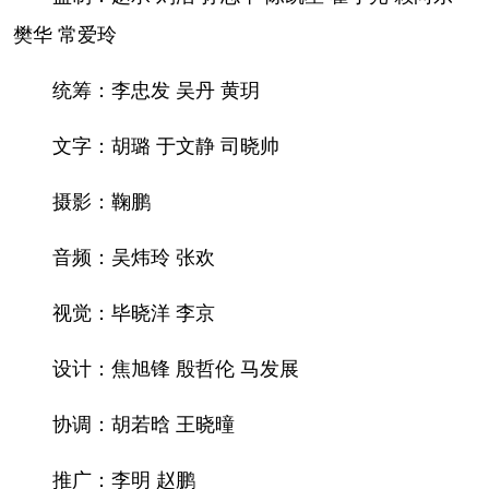
樊华 常爱玲
统筹：李忠发 吴丹 黄玥
文字：胡璐 于文静 司晓帅
摄影：鞠鹏
音频：吴炜玲 张欢
视觉：毕晓洋 李京
设计：焦旭锋 殷哲伦 马发展
协调：胡若晗 王晓曈
推广：李明 赵鹏