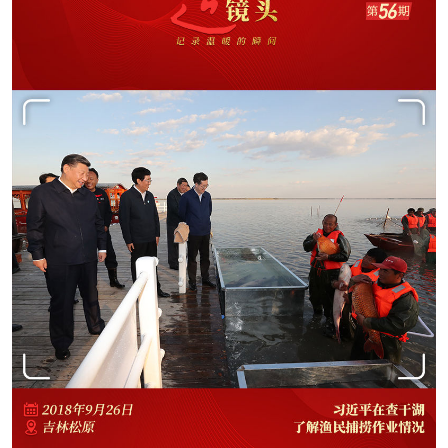
学术中国
乡村振兴
银龄
溯源中国
城市
旅游
能源
会展
彩票
娱乐
时尚
悦读
公益
一带一路
亚太网
上市公司
文化产业
地方频道
北京
天津
河北
山西
辽宁
吉林
上海
江苏
浙江
安徽
福建
江西