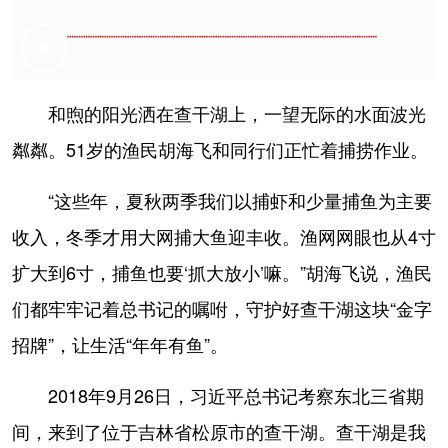
和煦的阳光洒在查干湖上，一望无际的水面波光
粼粼。51岁的渔民胡海飞和同行们正忙着捕捞作业。
“这些年，夏秋两季我们以捕虾和少量捕鱼为主要
收入，冬季才用大网捕大鱼迎丰收。渔网网眼也从4寸
扩大到6寸，捕鱼也要‘抓大放小’嘛。”胡海飞说，渔民
们都牢牢记着总书记的嘱咐，守护好查干湖这块“金字
招牌”，让生活“年年有鱼”。
2018年9月26日，习近平总书记考察东北三省期
间，来到了位于吉林省松原市的查干湖。查干湖是我