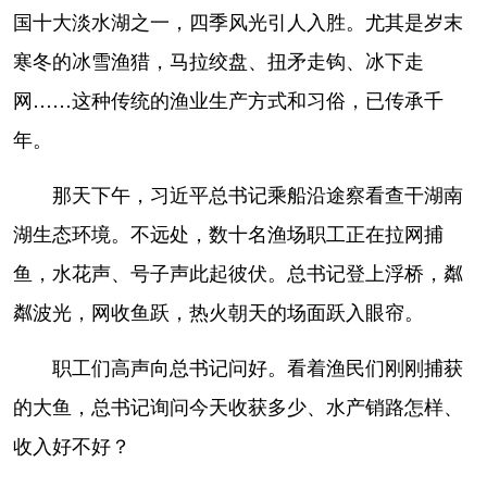
国十大淡水湖之一，四季风光引人入胜。尤其是岁末
寒冬的冰雪渔猎，马拉绞盘、扭矛走钩、冰下走
网……这种传统的渔业生产方式和习俗，已传承千
年。
那天下午，习近平总书记乘船沿途察看查干湖南
湖生态环境。不远处，数十名渔场职工正在拉网捕
鱼，水花声、号子声此起彼伏。总书记登上浮桥，粼
粼波光，网收鱼跃，热火朝天的场面跃入眼帘。
职工们高声向总书记问好。看着渔民们刚刚捕获
的大鱼，总书记询问今天收获多少、水产销路怎样、
收入好不好？