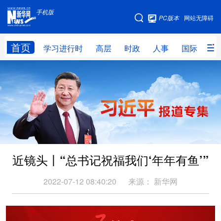
手机版
手机版
PC版本
网站无障碍
网站地图
首页
学习进行时
高层
时政
人事
国际
财
学习进行时
高层
时政
人事
国际
财经
网评
港澳
台湾
思客智库
全球连线
教育
科技
科创
量子
体育
近镜头丨“总书记祝福我们‘年年有鱼’”
文化
书画
健康
军事
访谈
视频
图片
政务
2022-07-12 08:40:20
来源：
新华网
法律
中央文件
金融
汽车
食品
人居
信息化
数字经济