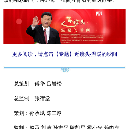
更多阅读，请点击【专题】近镜头·温暖的瞬间
总策划：傅华 吕岩松
总监制：张宿堂
策划：孙承斌 陈二厚
监制：赵承 刘洁 孙志平 陈凯星 霍小光 赖向东