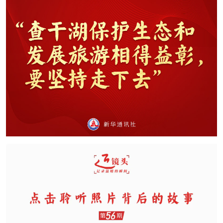
山东
河南
湖北
湖南
广东
广西
海南
重庆
四川
贵州
云南
西藏
陕西
甘肃
青海
宁夏
新疆
内蒙古
黑龙江
多语种频道
English
Español
Français
عربى
Русский язык
日本語
한국어
Deutsch
Português