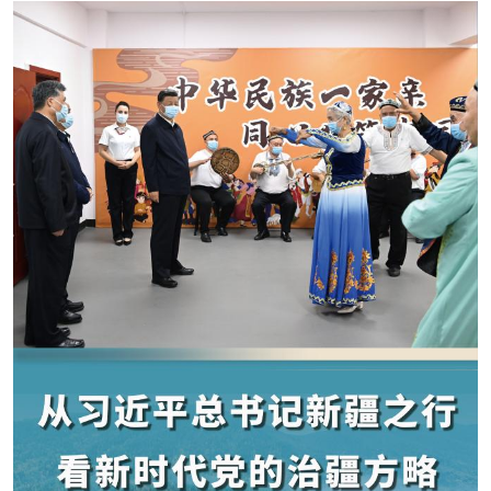
学术中国
乡村振兴
银龄
溯源中国
城市
旅游
能源
会展
彩票
娱乐
时尚
悦读
公益
一带一路
亚太网
上市公司
文化产业
地方频道
北京
天津
河北
山西
辽宁
吉林
上海
江苏
浙江
安徽
福建
江西