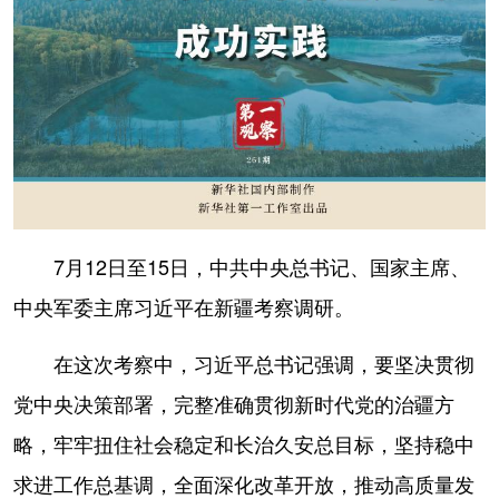
山东
河南
湖北
湖南
广东
广西
海南
重庆
四川
贵州
云南
西藏
陕西
甘肃
青海
宁夏
新疆
内蒙古
黑龙江
7月12日至15日，中共中央总书记、国家主席、
多语种频道
中央军委主席习近平在新疆考察调研。
English
Español
Français
عربى
在这次考察中，习近平总书记强调，要坚决贯彻
Русский язык
日本語
한국어
党中央决策部署，完整准确贯彻新时代党的治疆方
Deutsch
Português
略，牢牢扭住社会稳定和长治久安总目标，坚持稳中
求进工作总基调，全面深化改革开放，推动高质量发