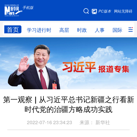
手机版
手机版
PC版本
网站无障碍
网站地图
首页
学习进行时
高层
时政
人事
国际
财
学习进行时
高层
时政
人事
国际
财经
网评
港澳
台湾
思客智库
全球连线
教育
科技
科创
量子
体育
第一观察 | 从习近平总书记新疆之行看新
文化
书画
健康
军事
时代党的治疆方略成功实践
访谈
视频
图片
政务
2022-07-16 23:34:23
来源：
新华社
法律
中央文件
金融
汽车
食品
人居
信息化
数字经济