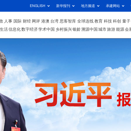
ENGLISH
新华报刊
地方频道
承建网站
政
人事
国际
财经
网评
港澳
台湾
思客智库
全球连线
教育
科技
科创
量子
生活
信息化
数字经济
学术中国
乡村振兴
银龄
溯源中国
城市
旅游
能源
会