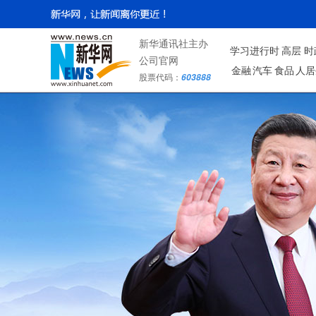
新华通讯社主办
学习进行时
高层
时
公司官网
金融
汽车
食品
人居
股票代码：
603888