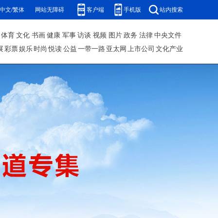
中文/繁体
网站无障碍
客户端
手机版
站内搜索
体育
文化
书画
健康
军事
访谈
视频
图片
政务
法律
中央文件
展
彩票
娱乐
时尚
悦读
公益
一带一路
亚太网
上市公司
文化产业