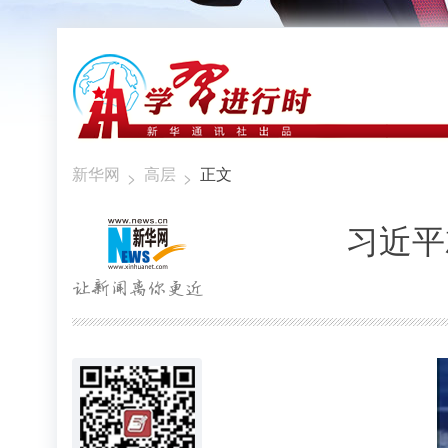
新华网
高层
正文
>
>
习近平