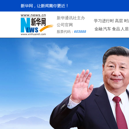
新华通讯社主办
学习进行时
高层
时
公司官网
金融
汽车
食品
人居
股票代码：
603888