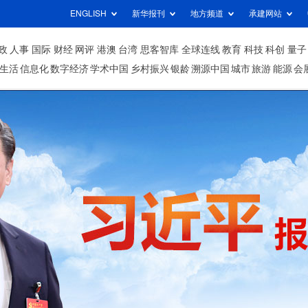
ENGLISH
新华报刊
地方频道
承建网站
政
人事
国际
财经
网评
港澳
台湾
思客智库
全球连线
教育
科技
科创
量子
生活
信息化
数字经济
学术中国
乡村振兴
银龄
溯源中国
城市
旅游
能源
会