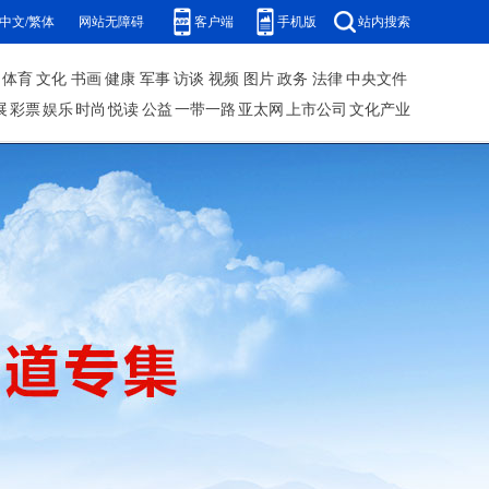
中文/繁体
网站无障碍
客户端
手机版
站内搜索
体育
文化
书画
健康
军事
访谈
视频
图片
政务
法律
中央文件
展
彩票
娱乐
时尚
悦读
公益
一带一路
亚太网
上市公司
文化产业