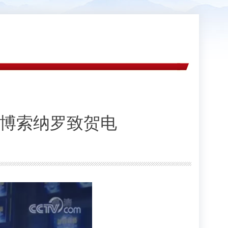
统博索纳罗致贺电