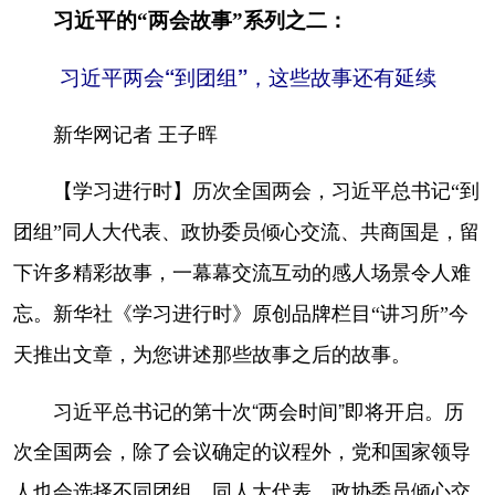
习近平的“两会故事”系列之二：
学术中国
乡村振兴
银龄
溯源中国
习近平两会“到团组”，这些故事还有延续
城市
旅游
能源
会展
新华网记者 王子晖
彩票
娱乐
时尚
悦读
公益
一带一路
亚太网
上市公司
【学习进行时】历次全国两会，习近平总书记“到
团组”同人大代表、政协委员倾心交流、共商国是，留
文化产业
下许多精彩故事，一幕幕交流互动的感人场景令人难
地方频道
忘。新华社《学习进行时》原创品牌栏目“讲习所”今
天推出文章，为您讲述那些故事之后的故事。
北京
天津
河北
山西
辽宁
吉林
上海
江苏
习近平总书记的第十次“两会时间”即将开启。历
次全国两会，除了会议确定的议程外，党和国家领导
浙江
安徽
福建
江西
人也会选择不同团组，同人大代表、政协委员倾心交