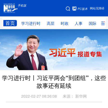
手机版
手机版
网站无障碍
PC版本
网站地图
首页
学习进行时
高层
时政
人事
国际
财
学习进行时
高层
时政
人事
国际
财经
网评
港澳
台湾
思客智库
全球连线
教育
科技
科创
量子
体育
学习进行时丨习近平两会“到团组”，这些
文化
书画
健康
军事
故事还有延续
访谈
视频
图片
政务
2022-02-27 08:36:08
来源：
新华网
法律
中央文件
金融
汽车
食品
人居
信息化
数字经济