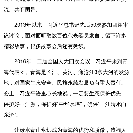
山东
河南
湖北
湖南
流、共商国是。
广东
广西
海南
重庆
2013年以来，习近平总书记先后50次参加团组审
四川
贵州
云南
西藏
议讨论，面对面听取数百位代表委员发言，留下许多
陕西
甘肃
青海
宁夏
精彩故事，很多故事会后还有延续。
新疆
内蒙古
黑龙江
2016年十二届全国人大四次会议，习近平来到青
海代表团。青海是长江、黄河、澜沧江3条大河的发源
多语种频道
地，对国家生态安全、民族永续发展负有重大责任。
English
Español
Français
عربى
会上，习近平语重心长地说，一定要生态保护优先，
Русский язык
日本語
한국어
保护好三江源，保护好“中华水塔”，确保“一江清水向
Deutsch
Português
东流”。
让绿水青山永远成为青海的优势和骄傲，造福人