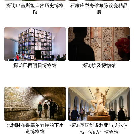
山东
河南
湖北
湖南
探访巴基斯坦自然历史博物
石家庄举办馆藏陈设瓷精品
馆
展
广东
广西
海南
重庆
四川
贵州
云南
西藏
陕西
甘肃
青海
宁夏
新疆
内蒙古
黑龙江
探访巴西明日博物馆
探访埃及博物馆
多语种频道
English
Español
Français
عربى
Русский язык
日本語
한국어
Deutsch
Português
比利时布鲁塞尔奇特的下水
探访英国维多利亚与艾尔伯
道博物馆
特（V&A）博物馆