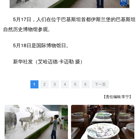
学术中国
乡村振兴
银龄
溯源中国
5月17日，人们在位于巴基斯坦首都伊斯兰堡的巴基斯坦
城市
旅游
能源
会展
自然历史博物馆参观。
彩票
娱乐
时尚
悦读
5月18日是国际博物馆日。
公益
一带一路
亚太网
上市公司
新华社发（艾哈迈德·卡迈勒 摄）
文化产业
1
2
3
4
5
6
下一页
地方频道
【责任编辑:常宁】
北京
天津
河北
山西
辽宁
吉林
上海
江苏
浙江
安徽
福建
江西