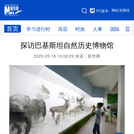
手机版
网站无障碍
PC版本
网站地图
首页
学习进行时
高层
时政
人事
国际
财
探访巴基斯坦自然历史博物馆
学习进行时
高层
时政
人事
2023-05-18 10:09:29
来源：新华网
国际
财经
网评
港澳
台湾
思客智库
全球连线
教育
科技
科创
量子
体育
文化
书画
健康
军事
访谈
视频
图片
政务
法律
中央文件
金融
汽车
食品
人居
信息化
数字经济