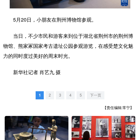
学术中国
乡村振兴
银龄
溯源中国
5月20日，小朋友在荆州博物馆参观。
城市
旅游
能源
会展
当日，不少市民和游客来到位于湖北省荆州市的荆州博
彩票
娱乐
时尚
悦读
物馆、熊家冢国家考古遗址公园参观游览，在感受楚文化魅
公益
一带一路
亚太网
上市公司
力的同时度过美好的周末时光。
文化产业
新华社记者 肖艺九 摄
地方频道
1
2
3
4
5
下一页
北京
天津
河北
山西
【责任编辑:常宁】
辽宁
吉林
上海
江苏
浙江
安徽
福建
江西