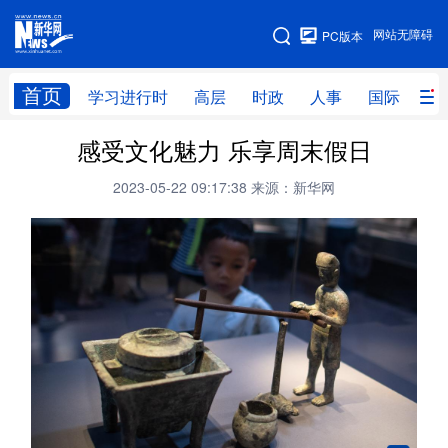
手机版
网站无障碍
PC版本
网站地图
首页
学习进行时
高层
时政
人事
国际
财
感受文化魅力 乐享周末假日
学习进行时
高层
时政
人事
2023-05-22 09:17:38
来源：新华网
国际
财经
网评
港澳
台湾
思客智库
全球连线
教育
科技
科创
量子
体育
文化
书画
健康
军事
访谈
视频
图片
政务
法律
中央文件
金融
汽车
食品
人居
信息化
数字经济