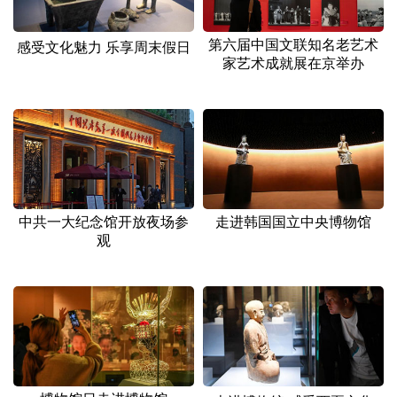
山东
河南
湖北
湖南
广东
广西
海南
重庆
第六届中国文联知名老艺术
感受文化魅力 乐享周末假日
家艺术成就展在京举办
四川
贵州
云南
西藏
陕西
甘肃
青海
宁夏
新疆
内蒙古
黑龙江
多语种频道
中共一大纪念馆开放夜场参
走进韩国国立中央博物馆
观
English
Español
Français
عربى
Русский язык
日本語
한국어
Deutsch
Português