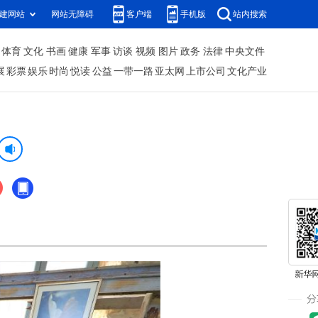
建网站
网站无障碍
客户端
手机版
站内搜索
体育
文化
书画
健康
军事
访谈
视频
图片
政务
法律
中央文件
展
彩票
娱乐
时尚
悦读
公益
一带一路
亚太网
上市公司
文化产业