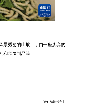
风景秀丽的山坡上，由一座废弃的
机和丝绸制品等。
【责任编辑:常宁】