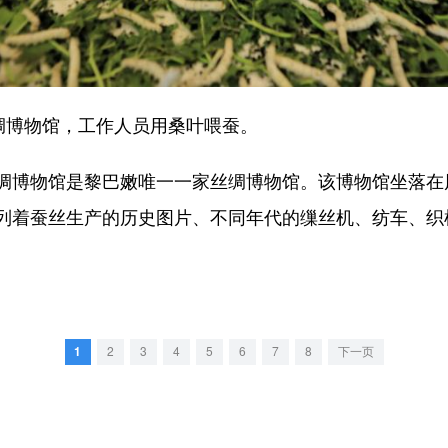
绸博物馆，工作人员用桑叶喂蚕。
博物馆是黎巴嫩唯一一家丝绸博物馆。该博物馆坐落在
列着蚕丝生产的历史图片、不同年代的缫丝机、纺车、织
1
2
3
4
5
6
7
8
下一页