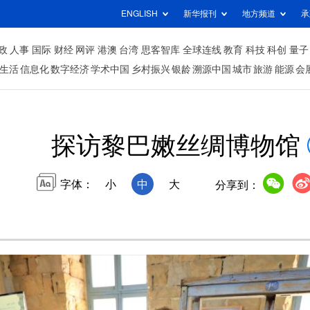
ENGLISH
新华报刊
地方频道
承
政
人事
国际
财经
网评
港澳
台湾
思客智库
全球连线
教育
科技
科创
量子
生活
信息化
数字经济
学术中国
乡村振兴
银龄
溯源中国
城市
旅游
能源
会
探访黎巴嫩丝绸博物馆
字体：
小
中
大
分享到：