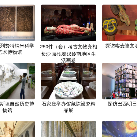
列费特纳米科学
探访喀麦隆文
250件（套）考古文物亮相
艺术博物馆
长沙 展现秦汉岭南地区生
活画卷
斯坦自然历史博
石家庄举办馆藏陈设瓷精
探访巴西明日
物馆
品展