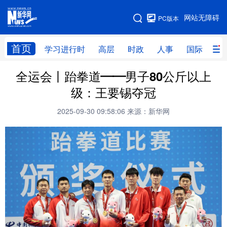
手机版
网站无障碍
PC版本
网站地图
首页
学习进行时
高层
时政
人事
国际
财
全运会丨跆拳道——男子80公斤以上
学习进行时
高层
时政
人事
级：王要锡夺冠
国际
财经
网评
港澳
2025-09-30 09:58:06
来源：新华网
台湾
思客智库
全球连线
教育
科技
科创
量子
体育
文化
书画
健康
军事
访谈
视频
图片
政务
法律
中央文件
金融
汽车
食品
人居
信息化
数字经济