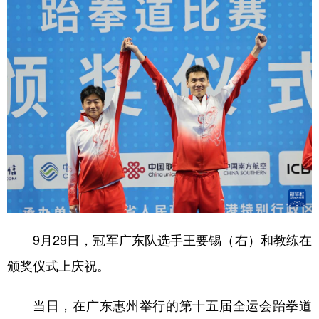
山东
河南
湖北
湖南
广东
广西
海南
重庆
四川
贵州
云南
西藏
陕西
甘肃
青海
宁夏
新疆
内蒙古
黑龙江
多语种频道
English
Español
Français
عربى
Русский язык
日本語
한국어
9月29日，冠军广东队选手王要锡（右）和教练在
颁奖仪式上庆祝。
Deutsch
Português
当日，在广东惠州举行的第十五届全运会跆拳道