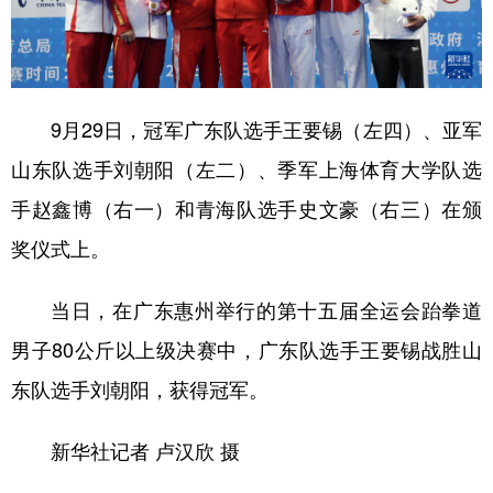
学术中国
乡村振兴
银龄
溯源中国
城市
旅游
能源
会展
9月29日，冠军广东队选手王要锡（左四）、亚军
彩票
娱乐
时尚
悦读
山东队选手刘朝阳（左二）、季军上海体育大学队选
公益
一带一路
亚太网
上市公司
手赵鑫博（右一）和青海队选手史文豪（右三）在颁
文化产业
奖仪式上。
当日，在广东惠州举行的第十五届全运会跆拳道
地方频道
男子80公斤以上级决赛中，广东队选手王要锡战胜山
北京
天津
河北
山西
东队选手刘朝阳，获得冠军。
辽宁
吉林
上海
江苏
新华社记者 卢汉欣 摄
浙江
安徽
福建
江西