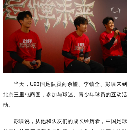
学术中国
乡村振兴
银龄
溯源中国
城市
旅游
能源
会展
彩票
娱乐
时尚
悦读
公益
一带一路
亚太网
上市公司
文化产业
地方频道
当天，U23国足队员向余望、李镇全、彭啸来到
北京三里屯商圈，参加与球迷、青少年球员的互动活
北京
天津
河北
山西
动。
辽宁
吉林
上海
江苏
浙江
安徽
福建
江西
彭啸说，从他和队友们的成长经历看，中国足球