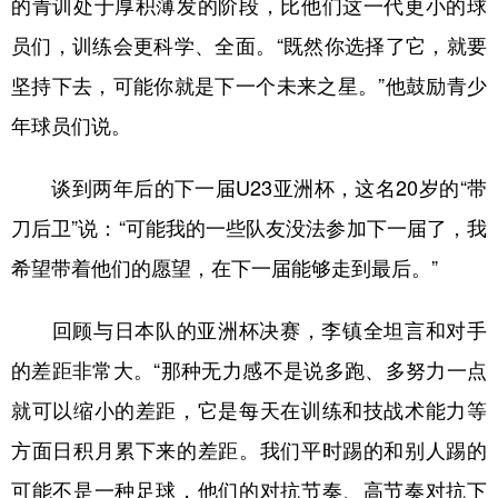
的青训处于厚积薄发的阶段，比他们这一代更小的球
山东
河南
湖北
湖南
员们，训练会更科学、全面。“既然你选择了它，就要
广东
广西
海南
重庆
坚持下去，可能你就是下一个未来之星。”他鼓励青少
四川
贵州
云南
西藏
年球员们说。
陕西
甘肃
青海
宁夏
谈到两年后的下一届U23亚洲杯，这名20岁的“带
新疆
内蒙古
黑龙江
刀后卫”说：“可能我的一些队友没法参加下一届了，我
希望带着他们的愿望，在下一届能够走到最后。”
多语种频道
English
Español
Français
عربى
回顾与日本队的亚洲杯决赛，李镇全坦言和对手
的差距非常大。“那种无力感不是说多跑、多努力一点
Русский язык
日本語
한국어
就可以缩小的差距，它是每天在训练和技战术能力等
Deutsch
Português
方面日积月累下来的差距。我们平时踢的和别人踢的
可能不是一种足球，他们的对抗节奏、高节奏对抗下