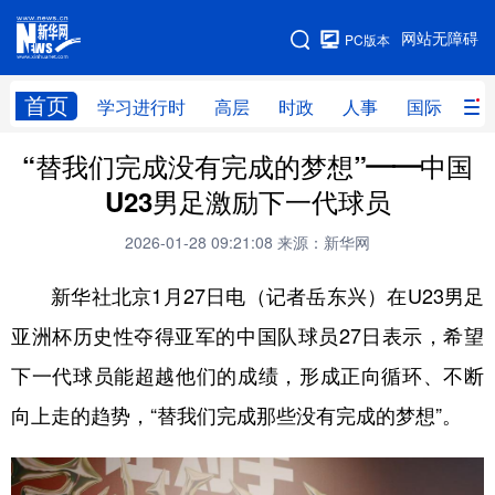
手机版
网站无障碍
PC版本
网站地图
首页
学习进行时
高层
时政
人事
国际
财
“替我们完成没有完成的梦想”——中国
学习进行时
高层
时政
人事
U23男足激励下一代球员
国际
财经
网评
港澳
2026-01-28 09:21:08
来源：新华网
台湾
思客智库
全球连线
教育
新华社北京1月27日电（记者岳东兴）在U23男足
科技
科创
量子
体育
亚洲杯历史性夺得亚军的中国队球员27日表示，希望
文化
书画
健康
军事
下一代球员能超越他们的成绩，形成正向循环、不断
访谈
视频
图片
政务
向上走的趋势，“替我们完成那些没有完成的梦想”。
法律
中央文件
金融
汽车
食品
人居
信息化
数字经济