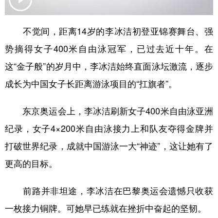
学术中国
乡村振兴
银龄
溯源中国
不觉间，距离14岁的李冰洁初登亚锦赛舞台、强
城市
旅游
能源
会展
势摘得女子400米自由泳冠军，已过去近十年。在
彩票
娱乐
时尚
悦读
这“金子般”的岁月中，李冰洁始终直面泳坛激流，逐步
公益
一带一路
亚太网
上市公司
成长为中国女子长距离游泳项目的“扛旗者”。
文化产业
东京奥运会上，李冰洁刷新女子400米自由泳亚洲
纪录，女子4×200米自由泳接力上和队友夺得金牌并
地方频道
打破世界纪录，成就中国游泳一大“神迹”，这让她有了
北京
天津
河北
山西
更高的目标。
辽宁
吉林
上海
江苏
前路并非坦途，李冰洁在巴黎奥运会遗憾只收获
浙江
安徽
福建
江西
一枚接力铜牌。可她早已练就在挫折中奋起的坚韧。