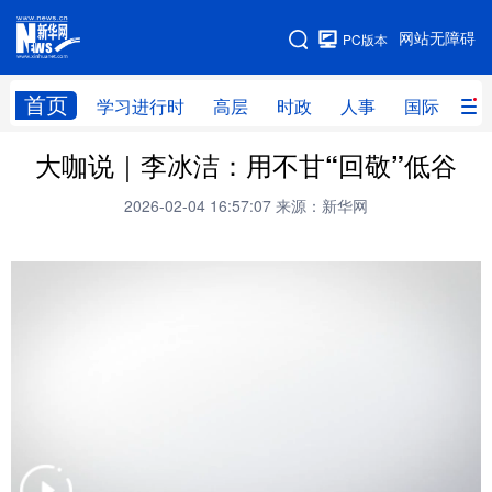
手机版
网站无障碍
PC版本
网站地图
首页
学习进行时
高层
时政
人事
国际
财
大咖说｜李冰洁：用不甘“回敬”低谷
学习进行时
高层
时政
人事
2026-02-04 16:57:07
来源：新华网
国际
财经
网评
港澳
台湾
思客智库
全球连线
教育
科技
科创
量子
体育
文化
书画
健康
军事
访谈
视频
图片
政务
法律
中央文件
金融
汽车
食品
人居
信息化
数字经济