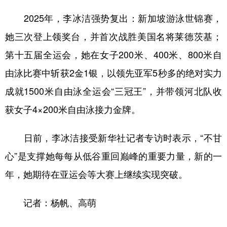
山东
河南
湖北
湖南
2025年，李冰洁强势复出：新加坡游泳世锦赛，
广东
广西
海南
重庆
她三次登上领奖台，并首次战胜美国名将莱德茨基；
四川
贵州
云南
西藏
第十五届全运会，她在女子200米、400米、800米自
陕西
甘肃
青海
宁夏
由泳比赛中斩获2金1银，以领先亚军5秒多的绝对实力
新疆
内蒙古
黑龙江
成就1500米自由泳全运会“三冠王”，并带领河北队收
获女子4×200米自由泳接力金牌。
多语种频道
日前，李冰洁接受新华社记者专访时表示，“不甘
English
Español
Français
عربى
心”是支撑她每每从低谷重回巅峰的重要力量，新的一
Русский язык
日本語
한국어
年，她期待在亚运会等大赛上继续实现突破。
Deutsch
Português
记者：杨帆、高萌