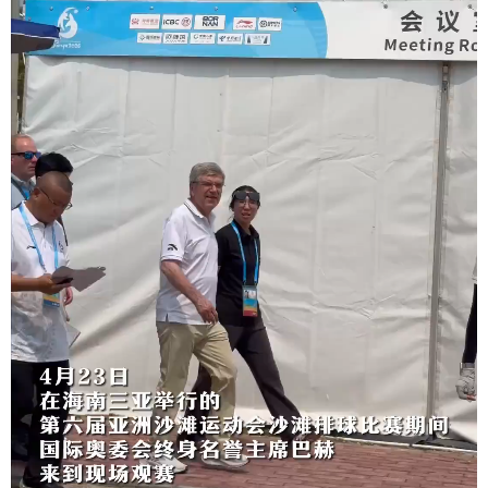
学术中国
乡村振兴
银龄
溯源中国
城市
旅游
能源
会展
彩票
娱乐
时尚
悦读
公益
一带一路
亚太网
上市公司
文化产业
地方频道
北京
天津
河北
山西
辽宁
吉林
上海
江苏
浙江
安徽
福建
江西