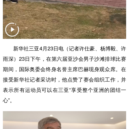
山东
河南
湖北
湖南
广东
广西
海南
重庆
四川
贵州
云南
西藏
陕西
甘肃
青海
宁夏
新华社三亚4月23日电（记者许仕豪、杨博毅、许
新疆
内蒙古
黑龙江
雨深）23日下午，在第六届亚沙会男子沙滩排球比赛
期间，国际奥委会终身名誉主席巴赫现身观众席。在
多语种频道
接受新华社记者采访时，他点赞了赛会组织工作，并
English
Español
Français
عربى
表示所有运动员可以在三亚“享受整个亚洲的团结一
Русский язык
日本語
한국어
心”。
Deutsch
Português