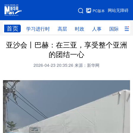
手机版
网站无障碍
PC版本
网站地图
首页
学习进行时
高层
时政
人事
国际
财
亚沙会丨巴赫：在三亚，享受整个亚洲
学习进行时
高层
时政
人事
的团结一心
国际
财经
网评
港澳
2026-04-23 20:35:26
来源：新华网
台湾
思客智库
全球连线
教育
科技
科创
量子
体育
文化
书画
健康
军事
访谈
视频
图片
政务
法律
中央文件
金融
汽车
食品
人居
信息化
数字经济