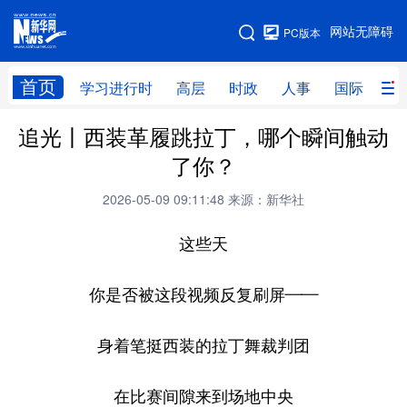
手机版
网站无障碍
PC版本
网站地图
首页
学习进行时
高层
时政
人事
国际
财
追光丨西装革履跳拉丁，哪个瞬间触动
学习进行时
高层
时政
人事
了你？
国际
财经
网评
港澳
2026-05-09 09:11:48
来源：新华社
台湾
思客智库
全球连线
教育
这些天
科技
科创
量子
体育
文化
书画
健康
军事
你是否被这段视频反复刷屏——
访谈
视频
图片
政务
身着笔挺西装的拉丁舞裁判团
法律
中央文件
金融
汽车
在比赛间隙来到场地中央
食品
人居
信息化
数字经济