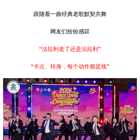
学术中国
乡村振兴
银龄
溯源中国
跟随着一曲经典老歌默契共舞
城市
旅游
能源
会展
网友们纷纷感叹
彩票
娱乐
时尚
悦读
“法拉利老了还是法拉利”
公益
一带一路
亚太网
上市公司
文化产业
“卡点、转身，每个动作都是戏”
地方频道
北京
天津
河北
山西
辽宁
吉林
上海
江苏
浙江
安徽
福建
江西