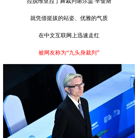
拉脱维亚拉丁舞裁判谢尔盖·辛金斯
就凭借挺拔的站姿、优雅的气质
在中文互联网上迅速走红
被网友称为“九头身裁判”