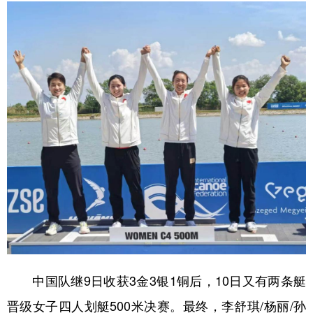
学术中国
乡村振兴
银龄
溯源中国
城市
旅游
能源
会展
彩票
娱乐
时尚
悦读
公益
一带一路
亚太网
上市公司
文化产业
地方频道
北京
天津
河北
山西
辽宁
吉林
上海
江苏
中国队继9日收获3金3银1铜后，10日又有两条艇
浙江
安徽
福建
江西
晋级女子四人划艇500米决赛。最终，李舒琪/杨丽/孙