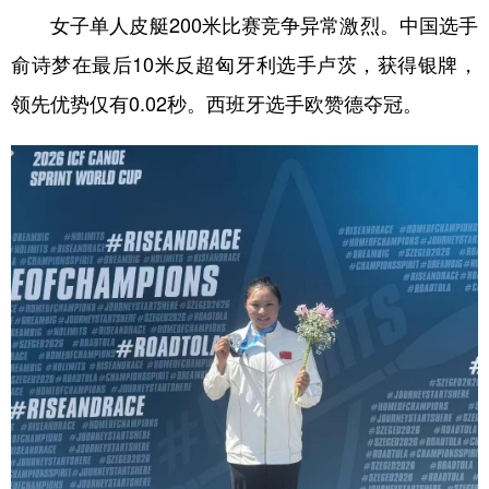
女子单人皮艇200米比赛竞争异常激烈。中国选手
俞诗梦在最后10米反超匈牙利选手卢茨，获得银牌，
领先优势仅有0.02秒。西班牙选手欧赞德夺冠。