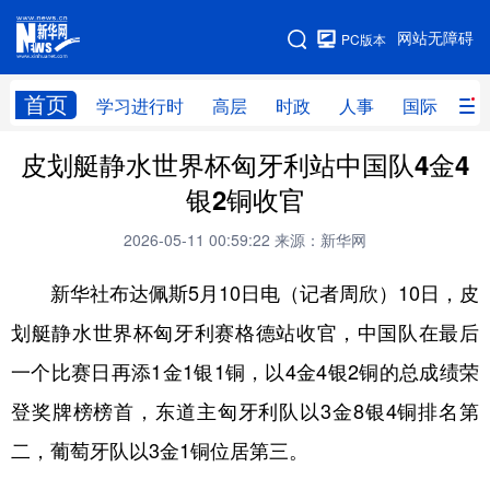
手机版
网站无障碍
PC版本
网站地图
首页
学习进行时
高层
时政
人事
国际
财
皮划艇静水世界杯匈牙利站中国队4金4
学习进行时
高层
时政
人事
银2铜收官
国际
财经
网评
港澳
2026-05-11 00:59:22
来源：新华网
台湾
思客智库
全球连线
教育
新华社布达佩斯5月10日电（记者周欣）10日，皮
科技
科创
量子
体育
划艇静水世界杯匈牙利赛格德站收官，中国队在最后
文化
书画
健康
军事
一个比赛日再添1金1银1铜，以4金4银2铜的总成绩荣
访谈
视频
图片
政务
登奖牌榜榜首，东道主匈牙利队以3金8银4铜排名第
法律
中央文件
金融
汽车
二，葡萄牙队以3金1铜位居第三。
食品
人居
信息化
数字经济