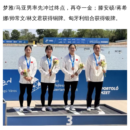
山东
河南
湖北
湖南
梦雅/马亚男率先冲过终点，再夺一金；滕安硕/蒋希
广东
广西
海南
重庆
娜/帅常文/林文君获得铜牌。匈牙利组合获得银牌。
四川
贵州
云南
西藏
陕西
甘肃
青海
宁夏
新疆
内蒙古
黑龙江
多语种频道
English
Español
Français
عربى
Русский язык
日本語
한국어
Deutsch
Português