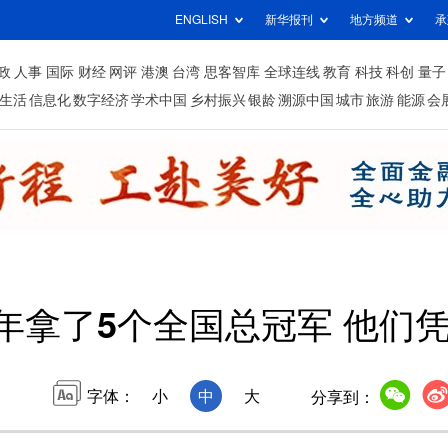
ENGLISH
新华报刊
地方频道
承
政
人事
国际
财经
网评
港澳
台湾
思客智库
全球连线
教育
科技
科创
量子
生活
信息化
数字经济
学术中国
乡村振兴
银龄
溯源中国
城市
旅游
能源
会
7年拿了5个全国总冠军 他们
字体：
小
中
大
分享到：