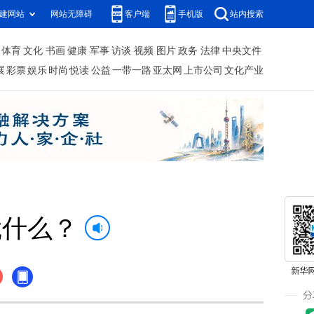
建网站
网站无障碍
客户端
手机版
站内搜索
体育
文化
书画
健康
军事
访谈
视频
图片
政务
法律
中央文件
展
彩票
娱乐
时尚
悦读
公益
一带一路
亚太网
上市公司
文化产业
凭什么？