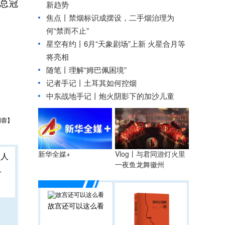
次总冠
新趋势
焦点丨禁烟标识成摆设，二手烟治理为
何“禁而不止”
星空有约丨
6月“天象剧场”上新 火星合月等
将亮相
随笔丨理解“姆巴佩困境”
记者手记丨土耳其如何控烟
中东战地手记丨炮火阴影下的加沙儿童
胡蓉】
Vlog丨与君同游灯火里
新华全媒+
一夜鱼龙舞徽州
人
故宫还可以这么看