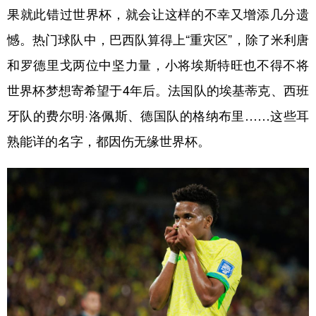
果就此错过世界杯，就会让这样的不幸又增添几分遗
学术中国
乡村振兴
银龄
溯源中国
憾。热门球队中，巴西队算得上“重灾区”，除了米利唐
城市
旅游
能源
会展
和罗德里戈两位中坚力量，小将埃斯特旺也不得不将
彩票
娱乐
时尚
悦读
世界杯梦想寄希望于4年后。法国队的埃基蒂克、西班
牙队的费尔明·洛佩斯、德国队的格纳布里……这些耳
公益
一带一路
亚太网
上市公司
熟能详的名字，都因伤无缘世界杯。
文化产业
地方频道
北京
天津
河北
山西
辽宁
吉林
上海
江苏
浙江
安徽
福建
江西