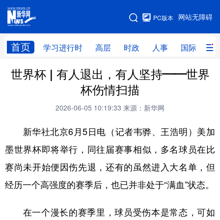
手机版
网站无障碍
PC版本
网站地图
首页
学习进行时
高层
时政
人事
国际
财
世界杯 | 有人退出，有人坚持——世界
学习进行时
高层
时政
人事
杯伤情扫描
国际
财经
网评
港澳
2026-06-05 10:19:33
来源：新华网
台湾
思客智库
全球连线
教育
新华社北京6月5日电（记者韦骅、王浩明）美加
科技
科创
量子
体育
墨世界杯即将举行，同往届赛事相似，多名球员在比
文化
书画
健康
军事
赛尚未开始便因伤先退，还有的虽然进入大名单，但
访谈
视频
图片
政务
经历一个高强度的赛季后，也已并非处于“满血”状态。
法律
中央文件
金融
汽车
在一个漫长的赛季里，球员受伤本是常态，可如
食品
人居
信息化
数字经济