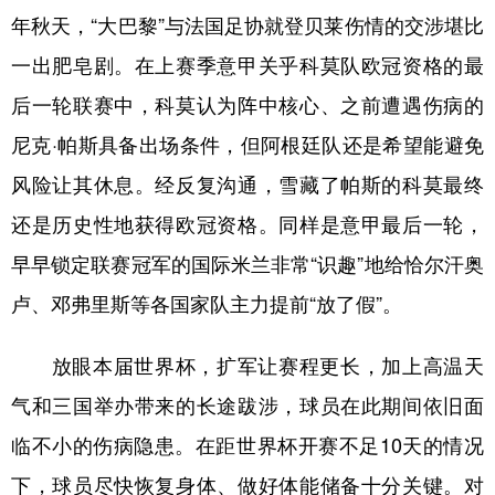
年秋天，“大巴黎”与法国足协就登贝莱伤情的交涉堪比
一出肥皂剧。在上赛季意甲关乎科莫队欧冠资格的最
后一轮联赛中，科莫认为阵中核心、之前遭遇伤病的
尼克·帕斯具备出场条件，但阿根廷队还是希望能避免
风险让其休息。经反复沟通，雪藏了帕斯的科莫最终
还是历史性地获得欧冠资格。同样是意甲最后一轮，
早早锁定联赛冠军的国际米兰非常“识趣”地给恰尔汗奥
卢、邓弗里斯等各国家队主力提前“放了假”。
放眼本届世界杯，扩军让赛程更长，加上高温天
气和三国举办带来的长途跋涉，球员在此期间依旧面
临不小的伤病隐患。在距世界杯开赛不足10天的情况
下，球员尽快恢复身体、做好体能储备十分关键。对