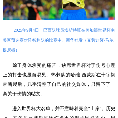
山东
河南
湖北
湖南
广东
广西
海南
重庆
四川
贵州
云南
西藏
2025年9月4日，巴西队球员埃斯特旺在美加墨世界杯南
陕西
甘肃
青海
宁夏
美区预选赛对阵智利队的比赛中。新华社发（克劳迪娅·马尔
新疆
内蒙古
黑龙江
提尼摄）
多语种频道
除了身体承受的痛苦，缺席世界杯对于伤号心理
上的打击也显而易见。热刺队的哈维·西蒙斯在十字韧
English
Español
Français
عربى
带断裂后，几乎清空了自己的社交媒体，只留下了一
Русский язык
日本語
한국어
条关于伤情的帖文。
Deutsch
Português
进入世界杯大名单，并不意味着完全“上岸”。历史
上，在备战比赛期间因伤退出的例子同样不少。日