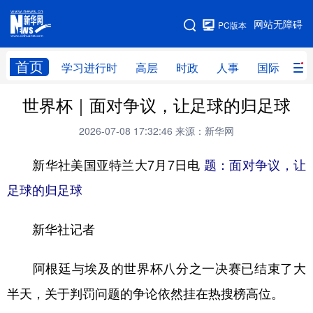
手机版
网站无障碍
PC版本
网站地图
首页
学习进行时
高层
时政
人事
国际
财
世界杯｜面对争议，让足球的归足球
学习进行时
高层
时政
人事
2026-07-08 17:32:46
来源：新华网
国际
财经
网评
港澳
新华社美国亚特兰大7月7日电
题：面对争议，让
台湾
思客智库
全球连线
教育
足球的归足球
科技
科创
量子
体育
文化
书画
健康
军事
新华社记者
访谈
视频
图片
政务
阿根廷与埃及的世界杯八分之一决赛已结束了大
法律
中央文件
金融
汽车
半天，关于判罚问题的争论依然挂在热搜榜高位。
食品
人居
信息化
数字经济