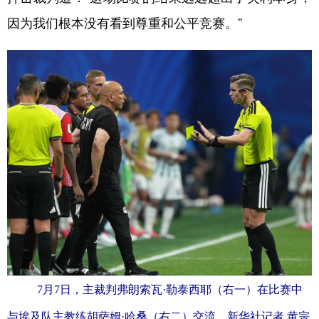
山东
河南
湖北
湖南
因为我们根本没有看到尊重和公平竞赛。”
广东
广西
海南
重庆
四川
贵州
云南
西藏
陕西
甘肃
青海
宁夏
新疆
内蒙古
黑龙江
多语种频道
English
Español
Français
عربى
Русский язык
日本語
한국어
Deutsch
Português
7月7日，主裁判弗朗索瓦·勒泰西耶（右一）在比赛中
与埃及队主教练胡萨姆·哈桑（右二）交流。新华社记者 黄宗