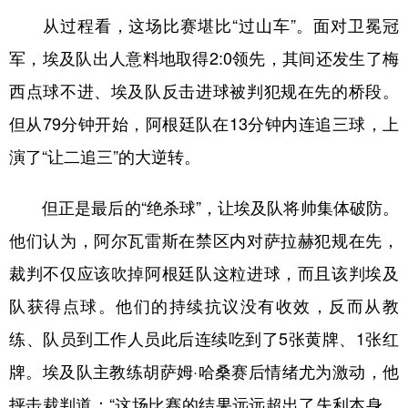
从过程看，这场比赛堪比“过山车”。面对卫冕冠
学术中国
乡村振兴
银龄
溯源中国
军，埃及队出人意料地取得2:0领先，其间还发生了梅
城市
旅游
能源
会展
西点球不进、埃及队反击进球被判犯规在先的桥段。
彩票
娱乐
时尚
悦读
但从79分钟开始，阿根廷队在13分钟内连追三球，上
公益
一带一路
亚太网
上市公司
演了“让二追三”的大逆转。
文化产业
但正是最后的“绝杀球”，让埃及队将帅集体破防。
他们认为，阿尔瓦雷斯在禁区内对萨拉赫犯规在先，
地方频道
裁判不仅应该吹掉阿根廷队这粒进球，而且该判埃及
北京
天津
河北
山西
队获得点球。他们的持续抗议没有收效，反而从教
辽宁
吉林
上海
江苏
练、队员到工作人员此后连续吃到了5张黄牌、1张红
牌。埃及队主教练胡萨姆·哈桑赛后情绪尤为激动，他
浙江
安徽
福建
江西
抨击裁判道：“这场比赛的结果远远超出了失利本身，