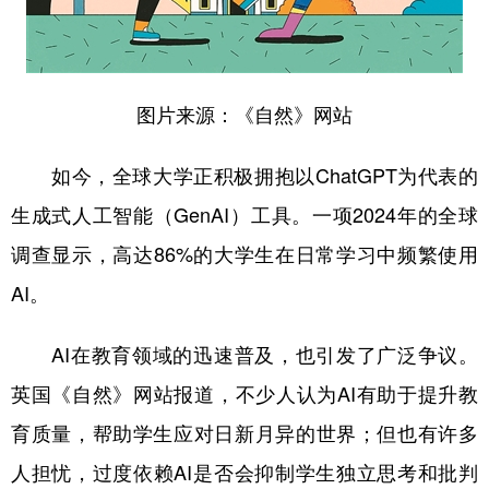
学术中国
乡村振兴
银龄
溯源中国
城市
旅游
能源
会展
图片来源：《自然》网站
彩票
娱乐
时尚
悦读
如今，全球大学正积极拥抱以ChatGPT为代表的
公益
一带一路
亚太网
上市公司
生成式人工智能（GenAI）工具。一项2024年的全球
文化产业
调查显示，高达86%的大学生在日常学习中频繁使用
AI。
地方频道
AI在教育领域的迅速普及，也引发了广泛争议。
北京
天津
河北
山西
英国《自然》网站报道，不少人认为AI有助于提升教
辽宁
吉林
上海
江苏
育质量，帮助学生应对日新月异的世界；但也有许多
浙江
安徽
福建
江西
人担忧，过度依赖AI是否会抑制学生独立思考和批判