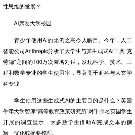
山东
河南
湖北
湖南
性思维的发展？
广东
广西
海南
重庆
AI席卷大学校园
四川
贵州
云南
西藏
陕西
甘肃
青海
宁夏
青少年使用AI的比例之高令人瞩目。今年，人工
智能公司Anthropic分析了大学生与其生成式AI工具“克
新疆
内蒙古
黑龙江
劳德”之间的100万次匿名对话，发现科学、技术、工
程和数学专业的学生使用率，显著高于商科与人文学
多语种频道
科专业。
English
Español
Français
عربى
学生使用这些生成式AI的主要目的是什么？英国
Русский язык
日本語
한국어
牛津大学智库“高等教育政策研究所”对千余名英国学生
Deutsch
Português
开展的调查显示，大多数学生借助AI完成文本的撰
写、优化或摘要整理。