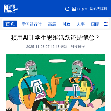
手机版
网站无障碍
PC版本
网站地图
首页
学习进行时
高层
时政
人事
国际
财
频用AI让学生思维活跃还是懈怠？
学习进行时
高层
时政
人事
2025-11-06 07:49:43
来源：科技日报
国际
财经
网评
港澳
台湾
思客智库
全球连线
教育
科技
科创
量子
体育
文化
书画
健康
军事
访谈
视频
图片
政务
法律
中央文件
金融
汽车
食品
人居
信息化
数字经济