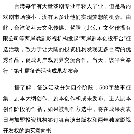
台湾每年有大量戏剧专业年轻人毕业，但是岛内
学术中国
乡村振兴
银龄
溯源中国
戏剧市场狭小，没有太多让他们实现梦想的机会。由
城市
旅游
能源
会展
此，台湾筋斗云文化传媒、哲腾（北京）文化传播有
彩票
娱乐
时尚
悦读
限公司等两岸戏剧影视机构发起“两岸剧本创投平台”征
选活动，致力于让大陆的投资机构发现更多台湾的优
公益
一带一路
亚太网
上市公司
秀作品，促成两岸戏剧界交流合作。当天，该平台举
文化产业
行了第七届征选活动成果发布会。
地方频道
据了解，征选活动分为四个阶段：500字故事征
集、剧本大纲创作、剧本创作和成果发布。进入剧本
北京
天津
河北
山西
创作阶段的作品，如果被制作方选中，将在成果发表
辽宁
吉林
上海
江苏
日与加盟投资机构签订舞台演出版权和两年独家影视
浙江
安徽
福建
江西
开发权的购买意向书。