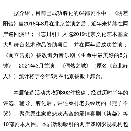
山东
河南
湖北
湖南
据介绍，目前已成功孵化的64部剧本中，《阴差
广东
广西
海南
重庆
阳错》自2018年8月在北京首演之后，近年来持续在两
四川
贵州
云南
西藏
岸巡回演出；《忘川引》入选2019北京文化艺术基金
陕西
甘肃
青海
宁夏
大型舞台艺术作品资助项目，并在两年后成功首演；
新疆
内蒙古
黑龙江
《而立告别》被改编为音乐剧《生命中最美好的5分
钟》，2021年3月首演；《偶然之城》（原名《台北好
多语种频道
人》）预计将于今年5月在北京被搬上舞台。
English
Español
Français
عربى
本届征选活动共收到302件投稿，经过历时半年的
Русский язык
日本語
한국어
评选、辅导、孵化后，讲述眷村老兵经历的《燕子不
Deutsch
Português
哭》、聚焦原生家庭悲欢离合的爱情喜剧《柒柒》等
10部剧本入围。本届活动吸引的两岸戏剧影视机构包