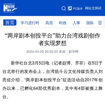
手机版
网站无障碍
PC版本
网站地图
首页
学习进行时
高层
时政
人事
国际
财
“两岸剧本创投平台”助力台湾戏剧创作
学习进行时
高层
时政
人事
者实现梦想
国际
财经
网评
港澳
2024-03-05 20:32:20
来源：新华网
台湾
思客智库
全球连线
教育
新华社台北3月5日电（记者赵博、齐菲）在5日于
科技
科创
量子
体育
台北举行的发布会上，台湾筋斗云文化传媒负责人刘
文化
书画
健康
军事
亮佐介绍，“两岸剧本创投平台”征选活动自2017年创
访谈
视频
图片
政务
办以来，已孵化64部优秀剧本，其中有4部被搬上舞
法律
中央文件
金融
汽车
台。
食品
人居
信息化
数字经济