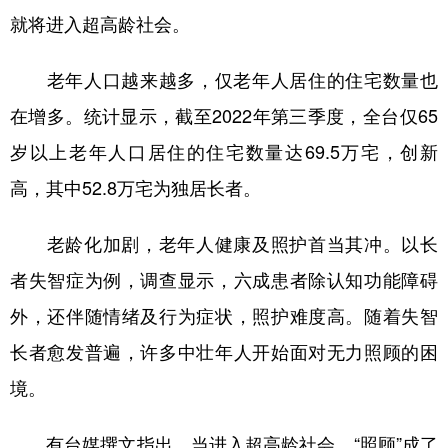
山东
河南
湖北
湖南
就将进入超高龄社会。
广东
广西
海南
重庆
老年人口越来越多，仅老年人居住的住宅数量也
四川
贵州
云南
西藏
在增多。统计显示，截至2022年第三季度，全台仅65
陕西
甘肃
青海
宁夏
岁以上老年人口居住的住宅数量达69.5万宅，创新
新疆
内蒙古
黑龙江
高，其中52.8万宅为独居长者。
老龄化加剧，老年人健康及照护首当其冲。以长
多语种频道
者失智症为例，调查显示，六成患者除认知功能障碍
English
Español
Français
عربى
外，还伴随情绪及行为症状，照护难度高。随着失智
Русский язык
日本語
한국어
长者愈发普遍，许多中壮年人开始面对无力照顾的困
Deutsch
Português
境。
有台媒撰文指出，当进入超高龄社会，“照顾”成了