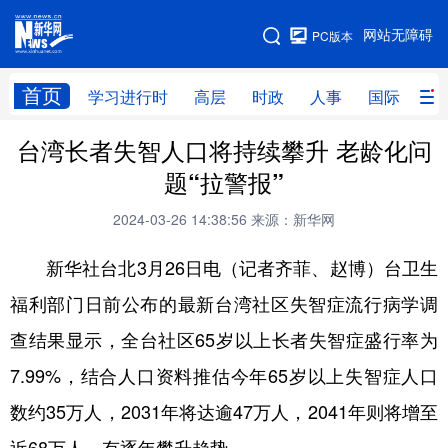
手机版
网站无障碍
PC版本
网站地图
首页
学习进行时
高层
时政
人事
国际
财
台湾长者失智人口将持续攀升 老龄化问
学习进行时
高层
时政
人事
题“拉警报”
国际
财经
网评
港澳
2024-03-26 14:38:56
来源：新华网
台湾
思客智库
全球连线
教育
新华社台北3月26日电（记者齐菲、赵博）台卫生
科技
科创
量子
体育
福利部门日前公布的最新台湾社区失智症流行病学调
文化
书画
健康
军事
查结果显示，全台社区65岁以上长者失智症盛行率为
访谈
视频
图片
政务
7.99%，结合人口资料推估今年65岁以上失智症人口
法律
中央文件
金融
汽车
数约35万人，2031年将达逾47万人，2041年则将增至
食品
人居
信息化
数字经济