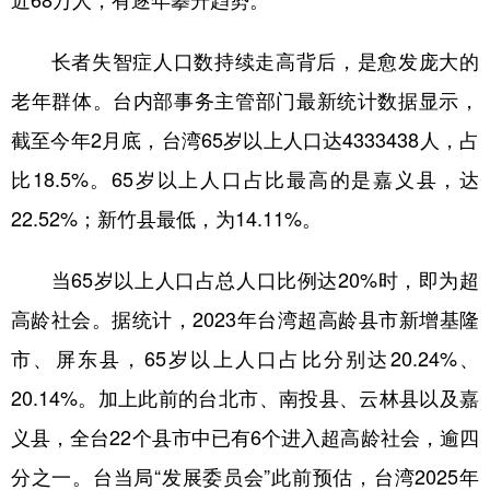
近68万人，有逐年攀升趋势。
学术中国
乡村振兴
银龄
溯源中国
长者失智症人口数持续走高背后，是愈发庞大的
城市
旅游
能源
会展
老年群体。台内部事务主管部门最新统计数据显示，
彩票
娱乐
时尚
悦读
截至今年2月底，台湾65岁以上人口达4333438人，占
比18.5%。65岁以上人口占比最高的是嘉义县，达
公益
一带一路
亚太网
上市公司
22.52%；新竹县最低，为14.11%。
文化产业
当65岁以上人口占总人口比例达20%时，即为超
地方频道
高龄社会。据统计，2023年台湾超高龄县市新增基隆
市、屏东县，65岁以上人口占比分别达20.24%、
北京
天津
河北
山西
20.14%。加上此前的台北市、南投县、云林县以及嘉
辽宁
吉林
上海
江苏
义县，全台22个县市中已有6个进入超高龄社会，逾四
浙江
安徽
福建
江西
分之一。台当局“发展委员会”此前预估，台湾2025年