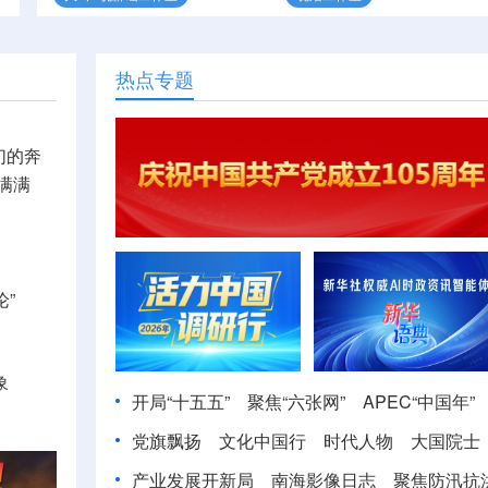
热点专题
们的奔
满满
”
象
开局“十五五”
聚焦“六张网”
APEC“中国年”
党旗飘扬
文化中国行
时代人物
大国院士
产业发展开新局
南海影像日志
聚焦防汛抗