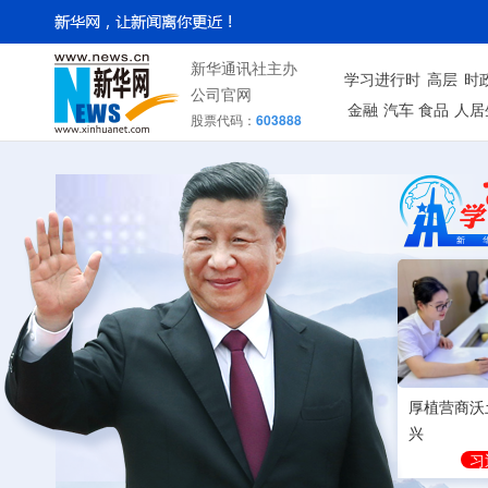
新华通讯社主办
学习进行时
高层
时
公司官网
金融
汽车
食品
人居
股票代码：
603888
厚植营商沃
兴
习