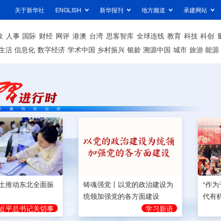
关于新华社
ENGLISH
新华报刊
地方频道
承建网站
政
人事
国际
财经
网评
港澳
台湾
思客智库
全球连线
教育
科技
科创
生活
信息化
数字经济
学术中国
乡村振兴
银龄
溯源中国
城市
旅游
能源
土推动东北全面振
铸魂强党丨以党的政治建设为
“作
统领加强党的各方面建设
代有
近平总书记关切事
学习新语