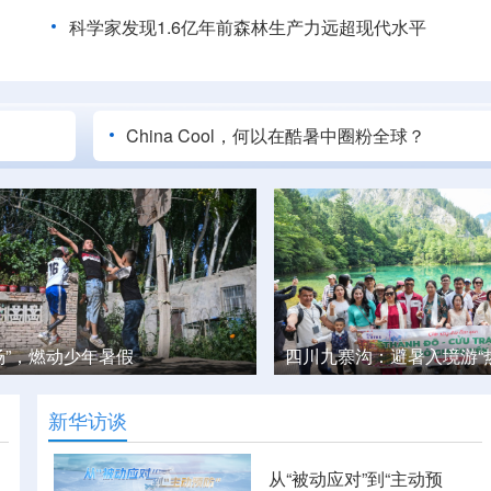
科学家发现1.6亿年前森林生产力远超现代水平
China Cool，何以在酷暑中圈粉全球？
沟：避暑入境游“热”起来
立秋近 采菱忙
新华访谈
从“被动应对”到“主动预