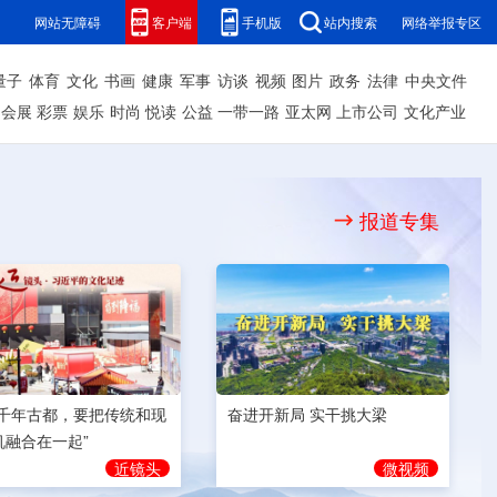
网站无障碍
客户端
手机版
站内搜索
网络举报专区
量子
体育
文化
书画
健康
军事
访谈
视频
图片
政务
法律
中央文件
会展
彩票
娱乐
时尚
悦读
公益
一带一路
亚太网
上市公司
文化产业
报道专集
奋进开新局 实干挑大梁
为千年古都，要把传统和现
机融合在一起”
微视频
近镜头