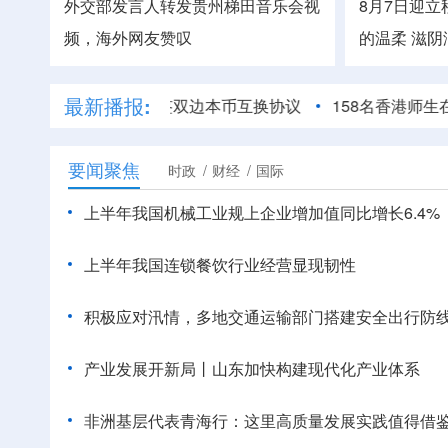
外交部发言人转发贵州梯田音乐会视
8月7日迎立
频，海外网友赞叹
的温柔
滋阴
最新播报:
廷两国央行续签双边本币互换协议
158名香港师生在北京走
要闻聚焦
时政
财经
国际
上半年我国机械工业规上企业增加值同比增长6.4%
上半年我国连锁餐饮行业经营显现韧性
积极应对汛情，多地交通运输部门搭建安全出行防
产业发展开新局丨
山东加快构建现代化产业体系
非洲基层代表青海行：这里高质量发展实践值得借