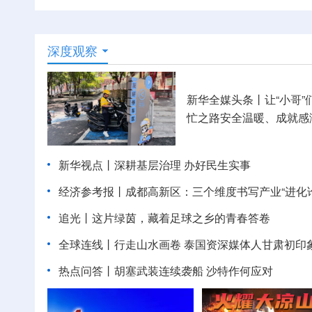
深度观察
新华全媒头条丨
让“小哥”
忙之路安全温暖、成就感
新华视点丨
深耕基层治理 办好民生实事
经济参考报丨
成都高新区：三个维度书写产业“进化论
追光丨
这片绿茵，藏着足球之乡的青春答卷
全球连线丨
行走山水画卷 泰国资深媒体人甘肃初印
热点问答丨胡塞武装连续袭船 沙特作何应对