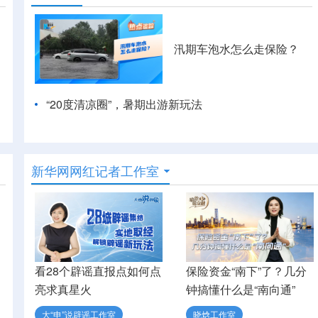
汛期车泡水怎么走保险？
“20度清凉圈”，暑期出游新玩法
新华网网红记者工作室
看28个辟谣直报点如何点
保险资金“南下”了？几分
亮求真星火
钟搞懂什么是“南向通”
大“申”说辟谣工作室
晓焓工作室