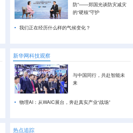
防”——郑国光谈防灾减灾
的“硬核”守护
我们正在经历什么样的气候变化？
新华网科技观察
与中国同行，共赴智能未
来
物理AI：从WAIC展台，奔赴真实产业“战场”
热点追踪