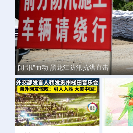
我国首座抗17级台风高技术难度
工银私人银行 君子偕伙伴同行
我国最北高铁哈伊高铁启动运行试验
闻“汛”而动 黑龙江防汛抗洪直击