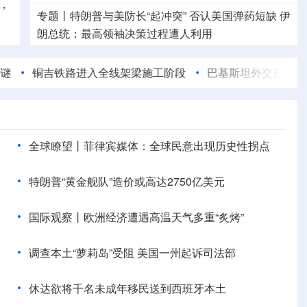
，
专题丨
特朗普与美防长“起冲突”
否认美国弹药短缺
伊
朗总统：最高领袖决策过程遭人利用
国际金价大涨 油价涨跌不一
吉铁路进入全线架梁施工阶段
巴基斯坦外交部：希望美伊重
专题丨
两部门针对浙闽启动防汛防台风四级应急响应
8月会有几个台风登陆或影响我国
全球瞭望丨菲律宾媒体：全球民意出现历史性拐点
特朗普“黄金舰队”造价或高达2750亿美元
国际观察丨欧洲经济遭遇高温天气多重“炙烤”
调查本土“萝莉岛”受阻 美国一州起诉司法部
休达欲将千名未成年移民送到西班牙本土