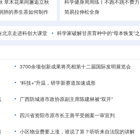
秋
草木花果间邂逅立秋
科学健身周周练丨不跑不跳不费力
润肺的养生茶如何制作
简易拉伸松全身
进科创大课堂
科学家破解甘蔗育种中的“母本恢复”之谜
铜
3700余项创新成果将亮相第十二届国际发明展览会
“科技+”升温，研学新赛道加速成形
线
广西防城港市政协原副主席陈建林被“双开”
四川省资阳市原市长王善平受贿案一审宣判
鉴
小区物业费要上涨，谁说了算？听听来自法院的讲解