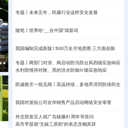
专题丨
未来五年，民爆行业这样安全发展
随笔丨世界给“__在中国”填新词
我国编制完成新版1∶500万全月地质图 三方面创新
专题丨
两部门对浙、闽启动防汛防台风四级应急响应
水利部维持对陕、黑的洪水防御Ⅳ级应急响应
防减救灾一线见闻丨高温持续，多地旱涝同防保民生
我国对派拓公司在华销售产品启动网络安全审查
外交部发言人就广岛核爆81周年等答问
高市早苗就“无核三原则”的表态含糊其辞